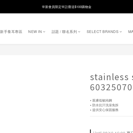
8月月初限定｜指定分類滿件88折！
8月月初限定｜指定分類滿件88折！
線在，好事發生｜祈願新品 第2件享9折
｜新手養耳專區
NEW IN
話題 / 聯名系列
SELECT BRANDS
MA
🌸新會員限定🌸註冊送$100購物金
8月月初限定｜指定分類滿件88折！
stainless 
60325070
⭑ 親膚低敏純鋼
⭑ 防水抗汗洗澡免拆
⭑ 提供安心保固服務