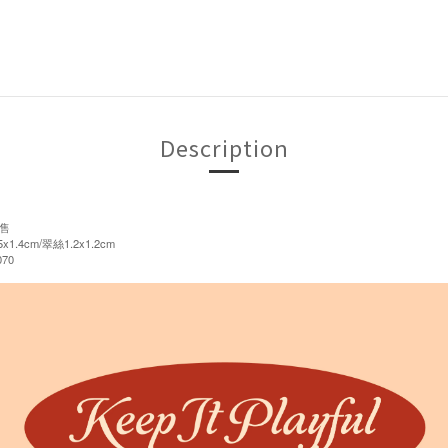
Description
售
.4cm/翠絲1.2x1.2cm
70