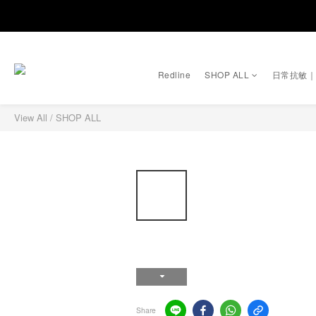
Redline
SHOP ALL
日常抗敏
View All
/
SHOP ALL
Share