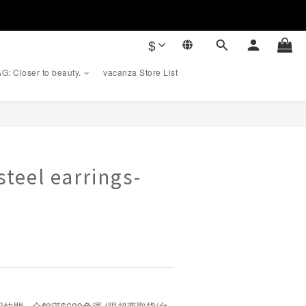
$
G: Closer to beauty.
vacanza Store List
BUY NOW
steel earrings-