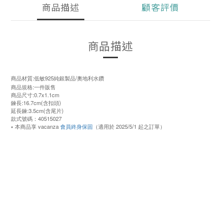
商品描述
顧客評價
商品描述
商品材質:低敏925純銀製品/奧地利水鑽
商品規格:一件販售
商品尺寸:0.7x1.1cm
鍊長:16.7cm(含扣頭)
延長鍊:3.5cm(含尾片)
款式號碼：40515027
⭑ 本商品享 vacanza
會員終身保固
（適用於 2025/5/1 起之訂單）