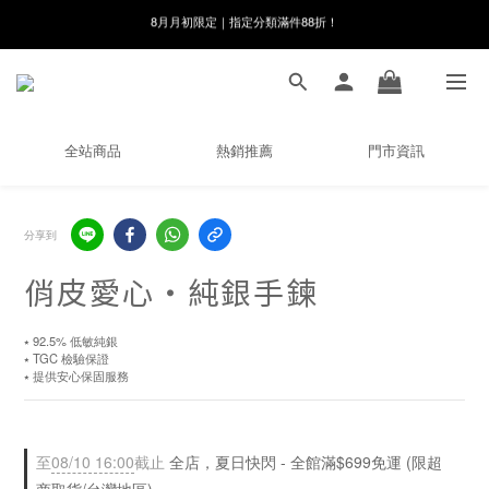
8月月初限定｜指定分類滿件88折！
線在，好事發生｜祈願新品 第2件享9折
🌸新會員限定🌸註冊送$100購物金
8月月初限定｜指定分類滿件88折！
全站商品
熱銷推薦
門市資訊
分享到
俏皮愛心・純銀手鍊
⭑ 92.5% 低敏純銀
⭑ TGC 檢驗保證
⭑ 提供安心保固服務
至
08/10 16:00
截止
全店，夏日快閃 - 全館滿$699免運 (限超