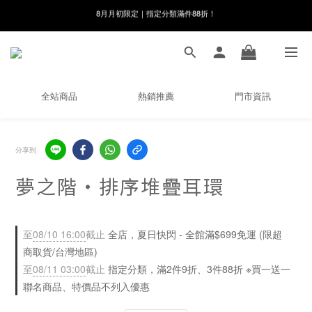
線在，好事發生｜祈願新品 第2件享9折
8月月初限定｜指定分類滿件88折！
🌸新會員限定🌸註冊送$100購物金
8月月初限定｜指定分類滿件88折！
全站商品
熱銷推薦
門市資訊
分享到
夢之階・排序堆疊耳環
至
08/10 16:00
截止
全店，夏日快閃 - 全館滿$699免運 (限超
商取貨/台灣地區)
至
08/11 03:00
截止
指定分類，滿2件9折、3件88折 ※買一送一
聯名商品、特價品不列入優惠