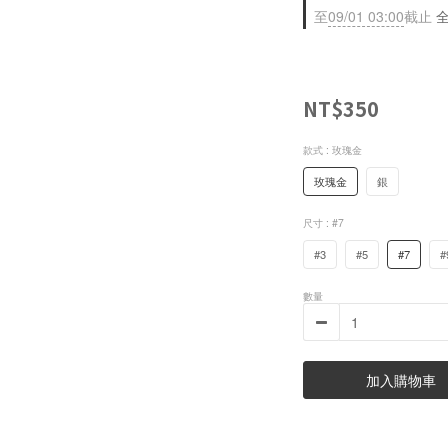
至
09/01 03:00
截止
全
NT$350
款式
: 玫瑰金
玫瑰金
銀
尺寸
: #7
#3
#5
#7
#
數量
加入購物車