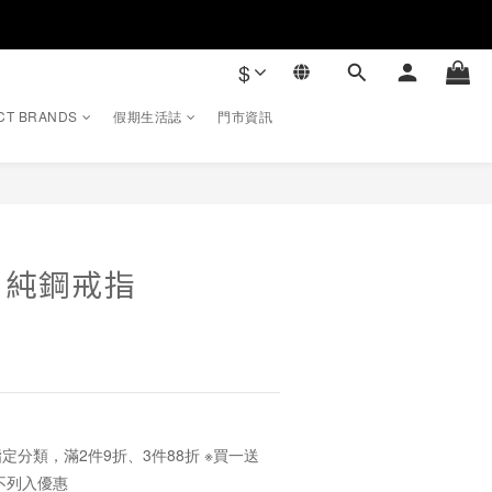
$
CT BRANDS
假期生活誌
門市資訊
立即購買
・純鋼戒指
定分類，滿2件9折、3件88折 ※買一送
不列入優惠