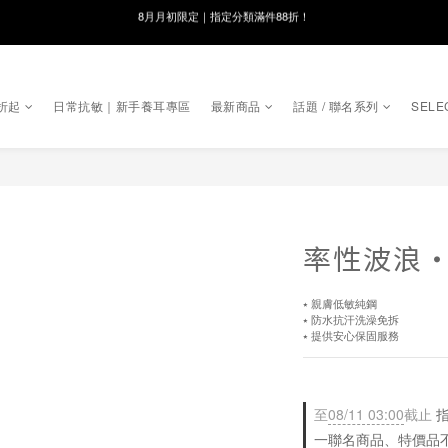
線在，好事發生｜祈願新品 第2件享9折
8月月初限定｜指定分類滿件88折！
🌸新會員限定🌸註冊送$100購物金
折起
日常抗敏｜新手養耳專區
最新商品
話題 / 聯名系列
SELE
8月月初限定｜指定分類滿件88折！
率性波浪
⭑ 親膚低敏純鋼
⭑ 防水抗汗洗澡免拆
⭑ 提供安心保固服務
至
08/11 03:00
截止
指
一聯名商品、特價品