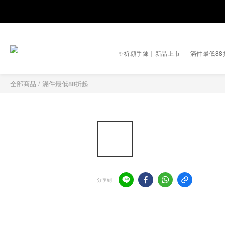
✨祈願手鍊｜新品上市
滿件最低88
全部商品
/
滿件最低88折起
分享到