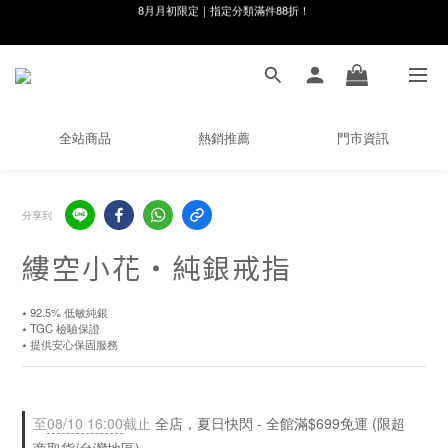
8月月初限定｜指定分類滿件88折！
線在，好事發生｜祈願新品 第2件享9折
🌸新會員限定🌸註冊送$100購物金
8月月初限定｜指定分類滿件88折！
全站商品
熱銷推薦
門市資訊
分享到
縷空小花・純銀戒指
⭑ 92.5% 低敏純銀
⭑ TGC 檢驗保證
⭑ 提供安心保固服務
至
08/10 16:00
截止
全店，夏日快閃 - 全館滿$699免運 (限超