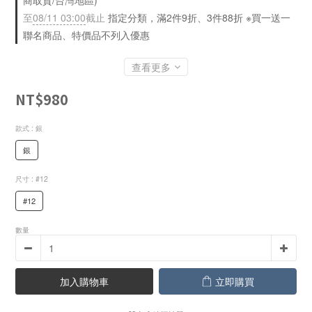
商取貨/台灣地區)
至
08/11 03:00
截止
指定分類，滿2件9折、3件88折 ※買一送一
聯名商品、特價品不列入優惠
查看更多
NT$980
款式
: 銀
銀
尺寸
: #12
#12
數量
加入購物車
立即購買