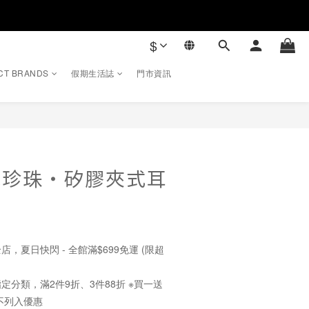
$
CT BRANDS
假期生活誌
門市資訊
立即購買
淡水珍珠・矽膠夾式耳
店，夏日快閃 - 全館滿$699免運 (限超
定分類，滿2件9折、3件88折 ※買一送
不列入優惠