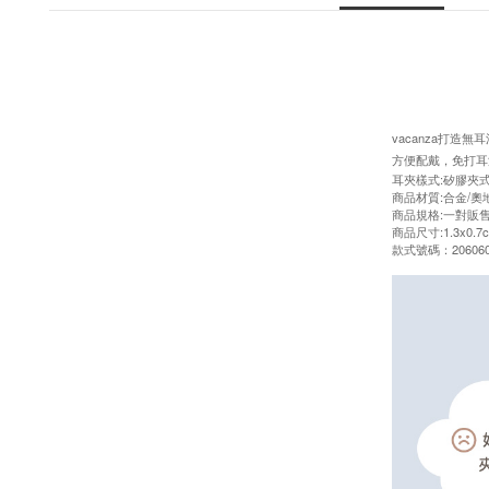
vacanza打
方便配戴，免打耳
耳夾樣式:矽膠夾
商品材質:合金/
商品規格:一對販
商品尺寸:1.3x0.7
款式號碼：206060