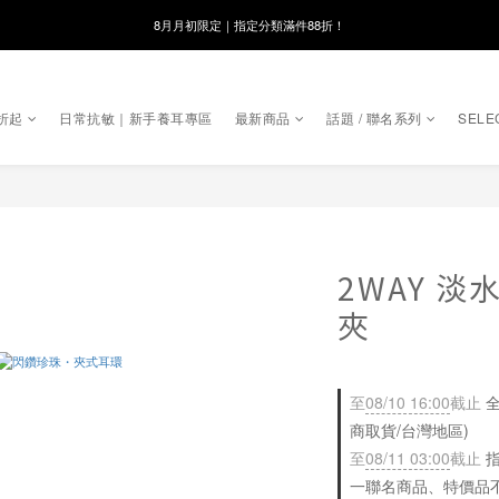
8月月初限定｜指定分類滿件88折！
線在，好事發生｜祈願新品 第2件享9折
🌸新會員限定🌸註冊送$100購物金
折起
日常抗敏｜新手養耳專區
最新商品
話題 / 聯名系列
SELE
8月月初限定｜指定分類滿件88折！
2WAY 
夾
至
08/10 16:00
截止
全
商取貨/台灣地區)
至
08/11 03:00
截止
指
一聯名商品、特價品