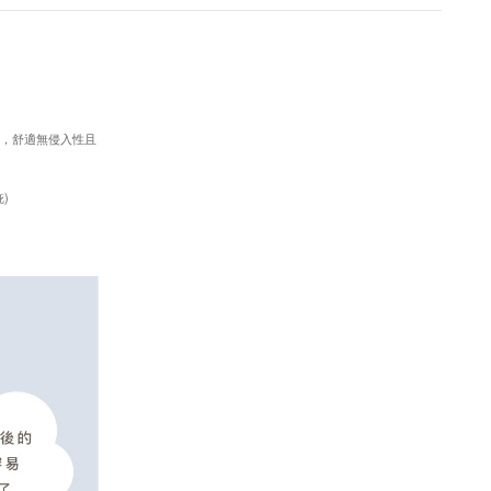
計，舒適無侵入性且
)