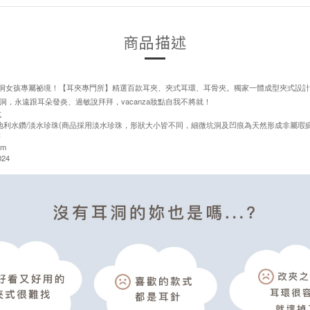
商品描述
造無耳洞女孩專屬祕境！【耳夾專門所】精選百款耳夾、夾式耳環、耳骨夾。獨家一體成型夾式設
洞，永遠跟耳朵發炎、過敏說拜拜，vacanza妝點自我不將就！
式
奧地利水鑽/淡水珍珠(商品採用淡水珍珠，形狀大小皆不同，細微坑洞及凹痕為天然形成非屬瑕疵
售
cm
24