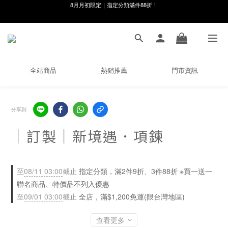
線在，好事發生｜祈願新品 第2件享9折
8月月初限定｜指定分類滿件88折！
🌸新會員限定🌸註冊送$100購物金
8月月初限定｜指定分類滿件88折！
全站商品
熱銷推薦
門市資訊
分享到
｜訂製｜新境遇．項鍊
至
08/11 03:00
截止
指定分類，滿2件9折、3件88折 ※買一送一
聯名商品、特價品不列入優惠
至
09/01 03:00
截止
全店，滿$1,200免運(限台灣地區)
查看更多