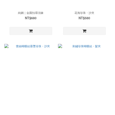
純鋼｜金圓扣環項鍊
花海珍珠・沙夾
NT$680
NT$580