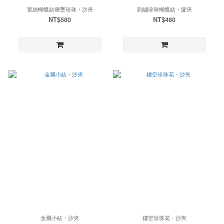
蕾絲蝴蝶結垂墜珍珠・沙夾
刺繡珍珠蝴蝶結・髮夾
NT$580
NT$480
金屬小結・沙夾
鏤空珍珠花・沙夾