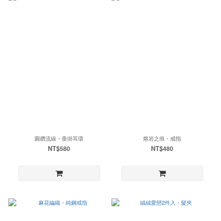
圓鑽流線・垂掛耳環
熔岩之痕・戒指
NT$580
NT$480