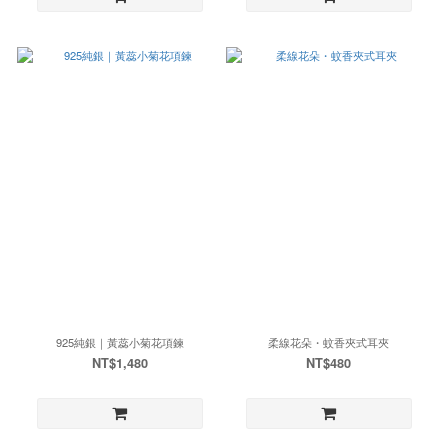
925純銀｜黃蕊小菊花項鍊
柔線花朵・蚊香夾式耳夾
NT$1,480
NT$480