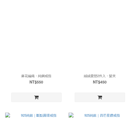
麻花編織・純鋼戒指
絨絨愛戀2件入・髮夾
NT$550
NT$450