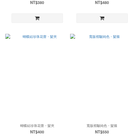
NT$380
NT$480
蝴蝶結珍珠花蕾・髮夾
寬版褶皺純色・髮箍
NT$400
NT$550