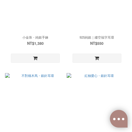
小金珠・純銀手鍊
925純銀｜縷空福字耳環
NT$1,380
NT$550
已選
0
件