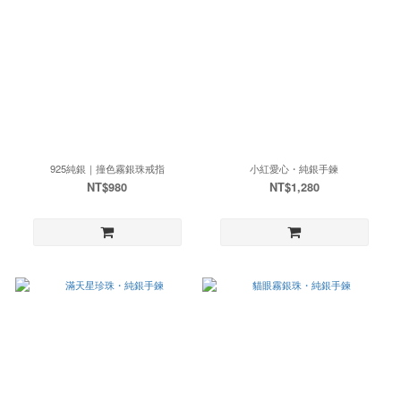
925純銀｜撞色霧銀珠戒指
小紅愛心・純銀手鍊
NT$980
NT$1,280