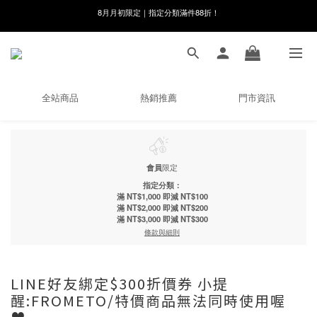
線在，好事發生｜祈願新品 第2件享9折
8月月初限定｜指定分類滿件88折！
🌸新會員限定🌸註冊送$100購物金
8月月初限定｜指定分類滿件88折！
全站商品
熱銷推薦
門市資訊
會員
限定
指定分類：
滿 NT$1,000 即減 NT$100
滿 NT$2,000 即減 NT$200
滿 NT$3,000 即減 NT$300
條款與細則
LINE好友綁定$300折價券 小提
醒:FROMETO/特價商品無法同時使用喔