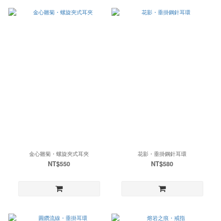
金心雛菊・螺旋夾式耳夾
花影・垂掛鋼針耳環
NT$550
NT$580