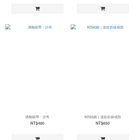
滴釉緞帶・沙夾
925純銀｜波紋折線戒指
NT$480
NT$650