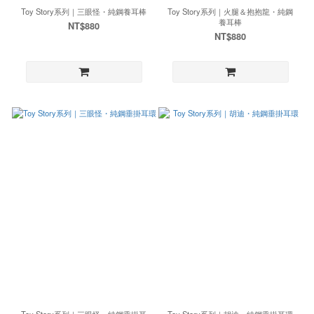
Toy Story系列｜三眼怪・純鋼養耳棒
Toy Story系列｜火腿＆抱抱龍・純鋼
養耳棒
NT$880
NT$880