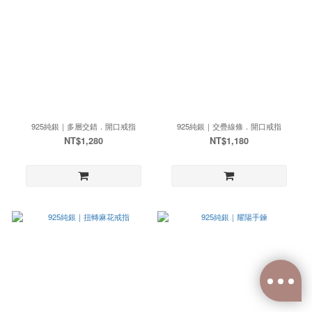
925純銀｜多層交錯．開口戒指
925純銀｜交疊線條．開口戒指
NT$1,280
NT$1,180
已選
0
件