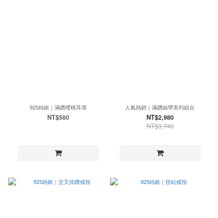
925純銀｜滿鑽櫻桃耳環
人氣熱銷｜滿鑽絲帶系列組合
NT$580
NT$2,980
NT$3,740