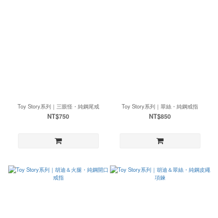
Toy Story系列｜三眼怪・純鋼尾戒
Toy Story系列｜翠絲・純鋼戒指
NT$750
NT$850