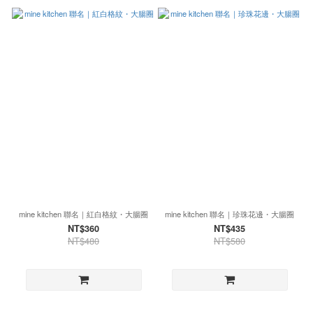
mine kitchen 聯名｜紅白格紋・大腸圈
mine kitchen 聯名｜珍珠花邊・大腸圈
NT$360
NT$435
NT$480
NT$580