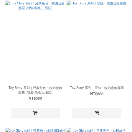
Toy Story 系列｜經典角色・收納盒鑰
Toy Story 系列｜翠絲・收納盒鑰匙圈
匙圈 (胡迪/翠絲/三眼怪)
NT$680
NT$680