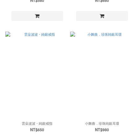
NT$580
NT$680
雲朵波波・純銀戒指
小舞曲．珍珠純銀耳環
NT$650
NT$980