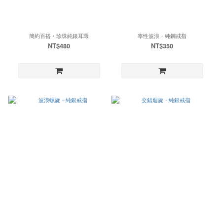
簡約百搭・珍珠純銀耳環
率性波浪・純鋼戒指
NT$480
NT$350