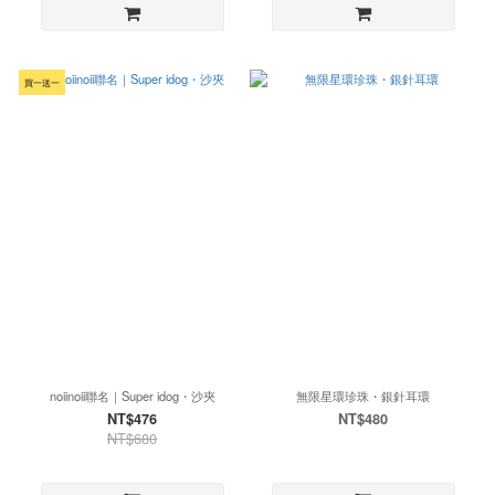
買一送一
noiinoii聯名｜Super idog・沙夾
無限星環珍珠・銀針耳環
NT$476
NT$480
NT$680