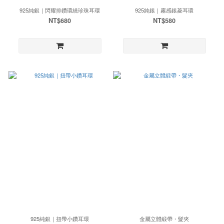
925純銀｜閃耀排鑽環繞珍珠耳環
925純銀｜霧感銀菱耳環
NT$680
NT$580
925純銀｜扭帶小鑽耳環
金屬立體緞帶・髮夾