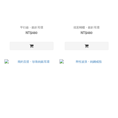
平行線・銀針耳環
炫彩蝴蝶・銀針耳環
NT$480
NT$480