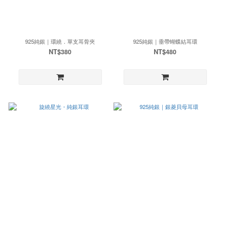
925純銀｜環繞．單支耳骨夾
925純銀｜垂帶蝴蝶結耳環
NT$380
NT$480