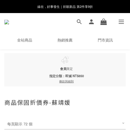
線在，好事發生｜祈願新品 第2件享9折
8月月初限定｜指定分類滿件88折！
🌸新會員限定🌸註冊送$100購物金
8月月初限定｜指定分類滿件88折！
全站商品
熱銷推薦
門市資訊
會員
限定
指定分類：即減 NT$850
條款與細則
商品保固折價券-蘇靖媛
每頁顯示 72 個