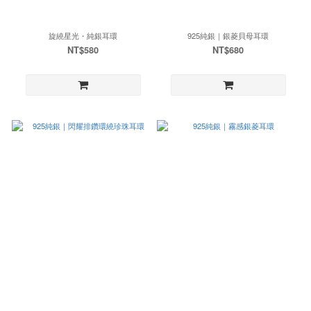
旋繞星光・純銀耳環
925純銀｜銀菱貝母耳環
NT$580
NT$680