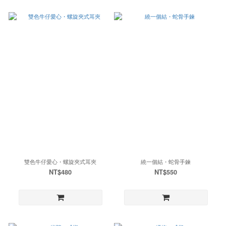
雙色牛仔愛心・螺旋夾式耳夾
繞一個結・蛇骨手鍊
NT$480
NT$550