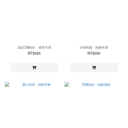
波紋C圈銀針・垂掛耳環
珍珠精靈・純鋼耳環
NT$580
NT$580