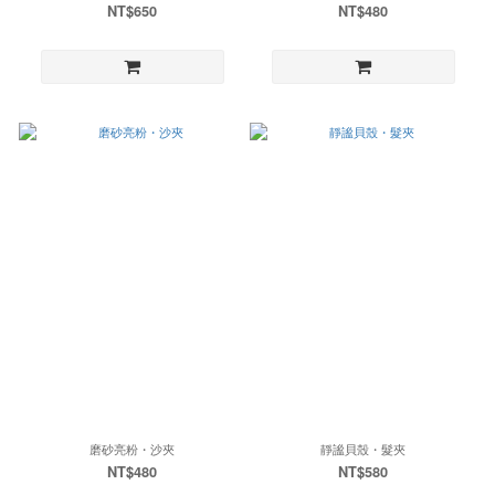
NT$650
NT$480
磨砂亮粉・沙夾
靜謐貝殼・髮夾
NT$480
NT$580