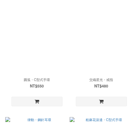
圓弧・C型式手環
交織星光・戒指
NT$550
NT$480