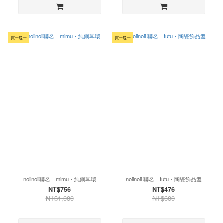
買一送一
買一送一
noiinoii聯名｜mimu・純鋼耳環
noiinoii 聯名｜tutu・陶瓷飾品盤
NT$756
NT$476
NT$1,080
NT$680