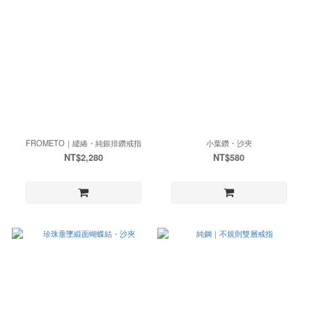
FROMETO｜繾綣・純銀排鑽戒指
小葉鑽・沙夾
NT$2,280
NT$580