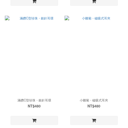
滿鑽C型珍珠・銀針耳環
小雛菊・磁吸式耳夾
NT$480
NT$480