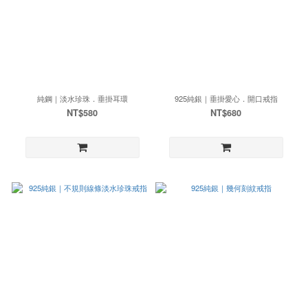
純鋼｜淡水珍珠．垂掛耳環
925純銀｜垂掛愛心．開口戒指
NT$580
NT$680