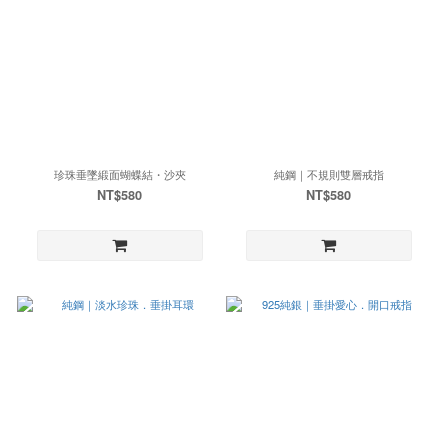
珍珠垂墜緞面蝴蝶結・沙夾
純鋼｜不規則雙層戒指
NT$580
NT$580