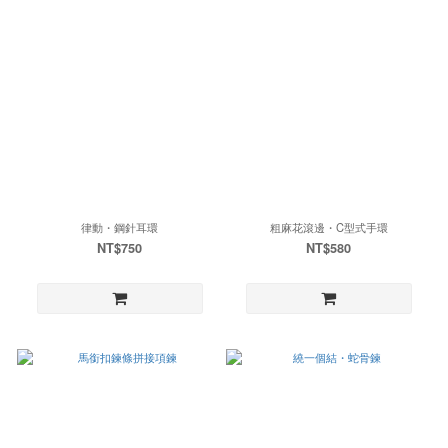
律動・鋼針耳環
粗麻花滾邊・C型式手環
NT$750
NT$580