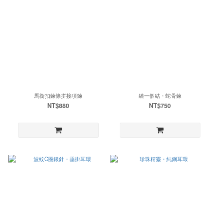
馬銜扣鍊條拼接項鍊
繞一個結・蛇骨鍊
NT$880
NT$750