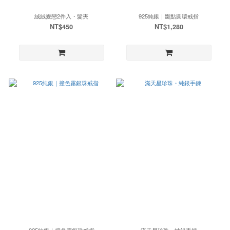
絨絨愛戀2件入・髮夾
925純銀｜斷點圓環戒指
NT$450
NT$1,280
925純銀｜撞色霧銀珠戒指
滿天星珍珠・純銀手鍊