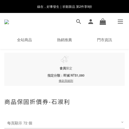
8月月初限定｜指定分類滿件88折！
🌸新會員限定🌸註冊送$100購物金
8月月初限定｜指定分類滿件88折！
全站商品
熱銷推薦
門市資訊
會員
限定
指定分類：即減 NT$1,080
條款與細則
商品保固折價券-石淑利
每頁顯示 72 個