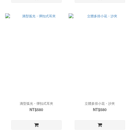
滴型弧光・彈扣式耳夾
立體多排小花・沙夾
NT$580
NT$580