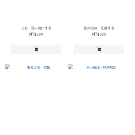
花影・垂掛鋼針耳環
圓鑽流線・垂掛耳環
NT$580
NT$580