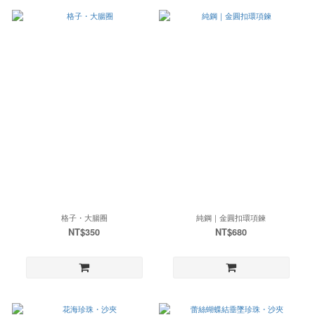
格子・大腸圈
純鋼｜金圓扣環項鍊
NT$350
NT$680