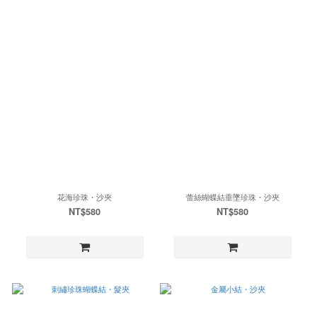
花海珍珠・沙夾
蕾絲蝴蝶結垂墜珍珠・沙夾
NT$580
NT$580