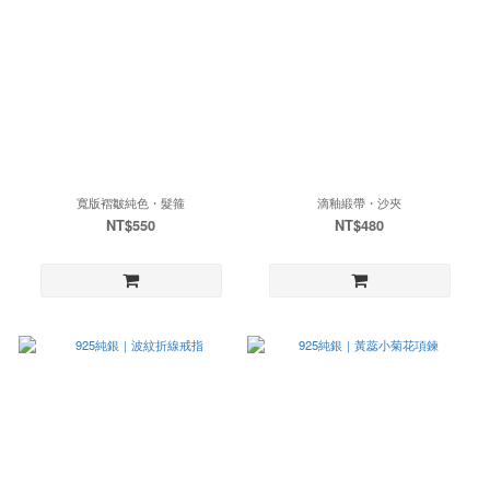
寬版褶皺純色・髮箍
滴釉緞帶・沙夾
NT$550
NT$480