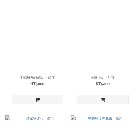
刺繡珍珠蝴蝶結・髮夾
金屬小結・沙夾
NT$480
NT$380