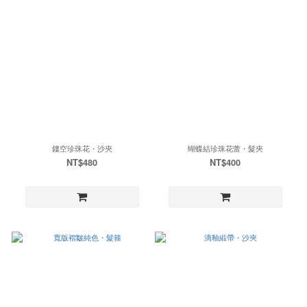
鏤空珍珠花・沙夾
蝴蝶結珍珠花蕾・髮夾
NT$480
NT$400