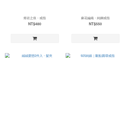
熔岩之痕・戒指
麻花編織・純鋼戒指
NT$480
NT$550