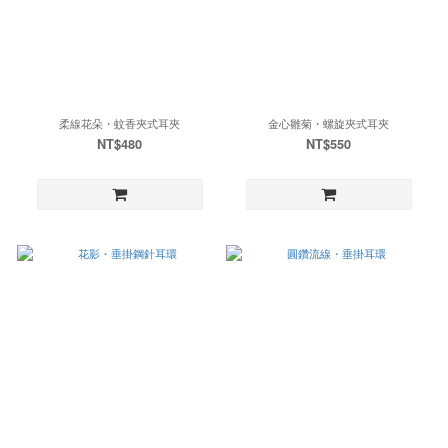
柔線花朵・蚊香夾式耳夾
金心雛菊・螺旋夾式耳夾
NT$480
NT$550