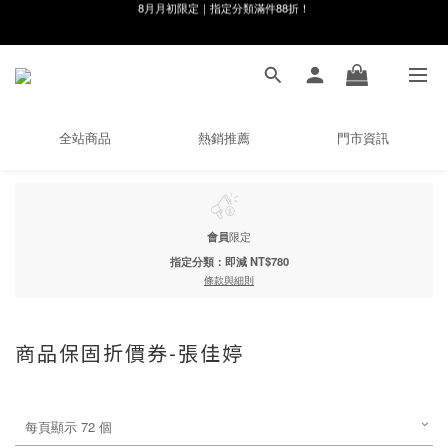
線在，好事發生｜祈願新品 第2件享9折
8月月初限定｜指定分類滿件88折！
🌸新會員限定🌸註冊送$100購物金
8月月初限定｜指定分類滿件88折！
全站商品
熱銷推薦
門市資訊
會員
限定
指定分類：即減 NT$780
條款與細則
商品保固折價券-張佳婷
每頁顯示 72 個