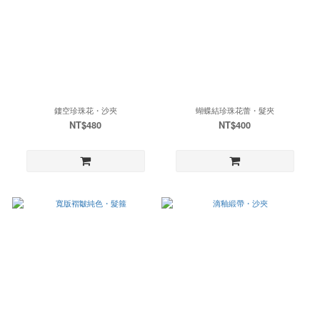
鏤空珍珠花・沙夾
蝴蝶結珍珠花蕾・髮夾
NT$480
NT$400