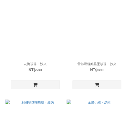
花海珍珠・沙夾
蕾絲蝴蝶結垂墜珍珠・沙夾
NT$580
NT$580