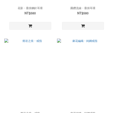
花影・垂掛鋼針耳環
圓鑽流線・垂掛耳環
NT$580
NT$580
熔岩之痕・戒指
麻花編織・純鋼戒指