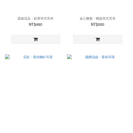
柔線花朵・蚊香夾式耳夾
金心雛菊・螺旋夾式耳夾
NT$480
NT$550