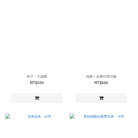
格子・大腸圈
純鋼｜金圓扣環項鍊
NT$350
NT$680