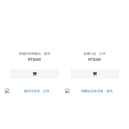
刺繡珍珠蝴蝶結・髮夾
金屬小結・沙夾
NT$480
NT$380