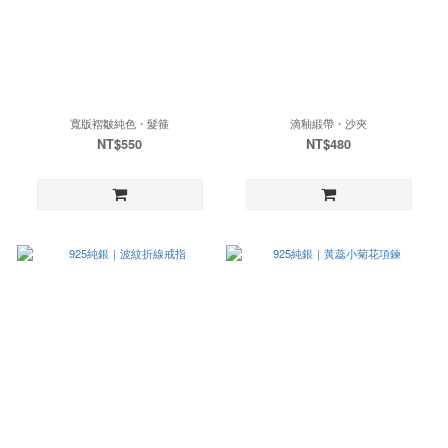
寬版褶皺純色・髮箍
滴釉緞帶・沙夾
NT$550
NT$480