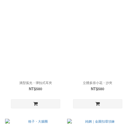
滴型弧光・彈扣式耳夾
立體多排小花・沙夾
NT$580
NT$580