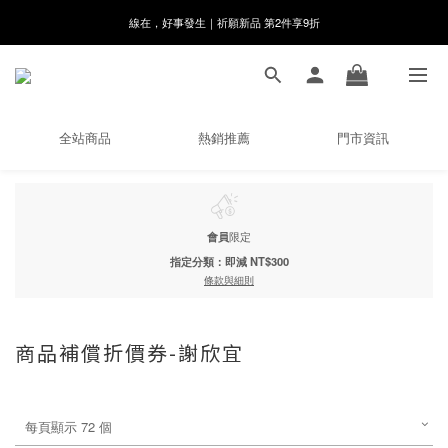
線在，好事發生｜祈願新品 第2件享9折
8月月初限定｜指定分類滿件88折！
🌸新會員限定🌸註冊送$100購物金
8月月初限定｜指定分類滿件88折！
全站商品
熱銷推薦
門市資訊
會員
限定
指定分類：即減 NT$300
條款與細則
商品補償折價券-謝欣宜
每頁顯示 72 個