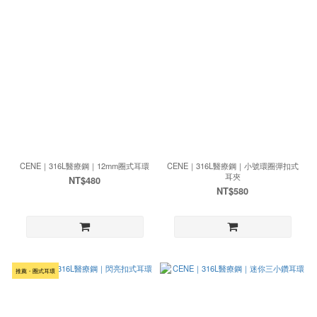
CENE｜316L醫療鋼｜12mm圈式耳環
CENE｜316L醫療鋼｜小號環圈彈扣式
耳夾
NT$480
NT$580
推薦・圈式耳環