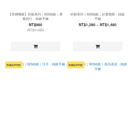
【官網獨家】祈願系列｜925純銀｜勇
祈願系列｜925純銀｜好運無限・純銀
敢前行・純銀手鍊
手鍊
NT$980
NT$1,280 ~ NT$1,480
NT$1,080
對鍊款2件9折
對鍊款2件9折