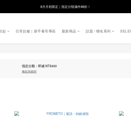
8月月初限定｜指定分類滿件88折！
線在，好事發生｜祈願新品 第2件享9折
🌸新會員限定🌸註冊送$100購物金
折起
日常抗敏｜新手養耳專區
最新商品
話題 / 聯名系列
SELE
8月月初限定｜指定分類滿件88折！
指定分類：即減 NT$450
條款與細則