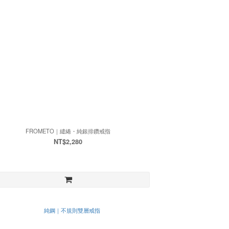
FROMETO｜繾綣・純銀排鑽戒指
NT$2,280