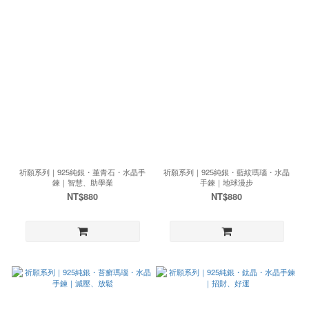
祈願系列｜925純銀・堇青石・水晶手
祈願系列｜925純銀・藍紋瑪瑙・水晶
鍊｜智慧、助學業
手鍊｜地球漫步
NT$880
NT$880