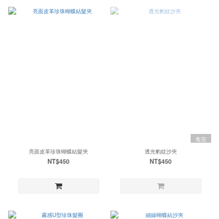
售完
亮面皮革珍珠蝴蝶結髮夾
透光豹紋沙夾
NT$450
NT$450