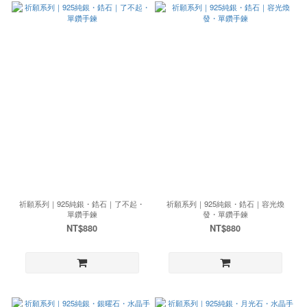
祈願系列｜925純銀・鋯石｜了不起・
祈願系列｜925純銀・鋯石｜容光煥
單鑽手鍊
發・單鑽手鍊
NT$880
NT$880