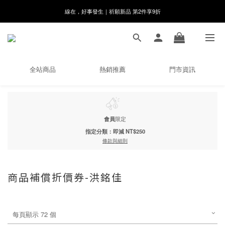
8月月初限定｜指定分類滿件88折！
🌸新會員限定🌸註冊送$100購物金
8月月初限定｜指定分類滿件88折！
全站商品
熱銷推薦
門市資訊
會員
限定
指定分類：即減 NT$250
條款與細則
商品補償折價券-洪銘佳
每頁顯示 72 個