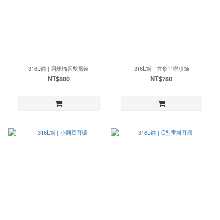
316L鋼｜圓珠橢圓雙層鍊
316L鋼｜方形串聯項鍊
NT$880
NT$780