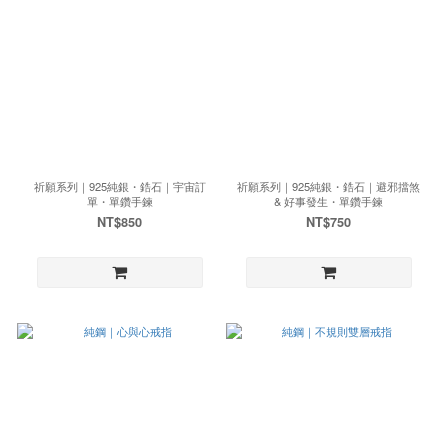
祈願系列｜925純銀・鋯石｜宇宙訂
祈願系列｜925純銀・鋯石｜避邪擋煞
單・單鑽手鍊
& 好事發生・單鑽手鍊
NT$850
NT$750