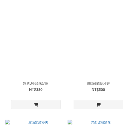
霧感U型珍珠髮圈
細線蝴蝶結沙夾
NT$380
NT$500