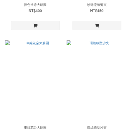
撞色邊線大腸圈
珍珠流線髮夾
NT$400
NT$450
車線花朵大腸圈
環繞線型沙夾