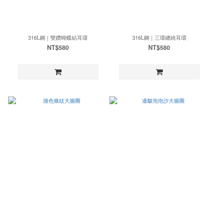
316L鋼｜雙鑽蝴蝶結耳環
316L鋼｜三環纏繞耳環
NT$580
NT$580