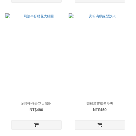
刷淡牛仔緹花大腸圈
亮粉滴膠線型沙夾
NT$480
NT$450