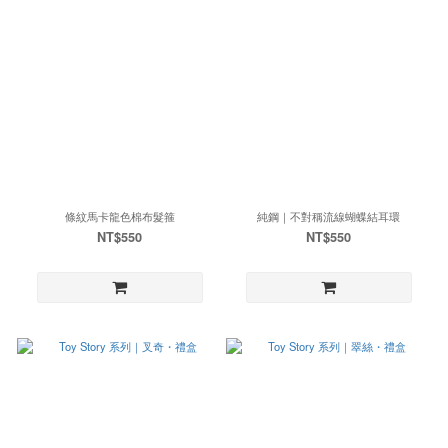
條紋馬卡龍色棉布髮箍
純鋼｜不對稱流線蝴蝶結耳環
NT$550
NT$550