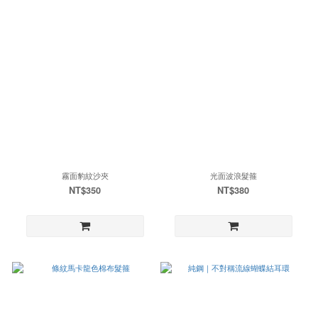
霧面豹紋沙夾
光面波浪髮箍
NT$350
NT$380