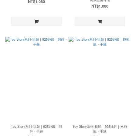
NT$1,080
NT$1,080
Toy Story系列-祈願｜925純銀｜阿
Toy Story系列-祈願｜925純銀｜抱抱
薛・手鍊
龍・手鍊