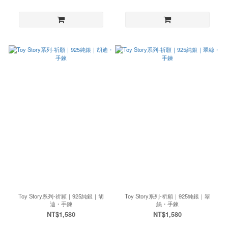
Toy Story系列-祈願｜925純銀｜胡
Toy Story系列-祈願｜925純銀｜翠
迪・手鍊
絲・手鍊
NT$1,580
NT$1,580