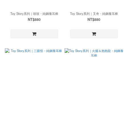
Toy Story系列｜吱吱・純鋼養耳棒
Toy Story系列｜叉奇・純鋼養耳棒
NT$880
NT$880