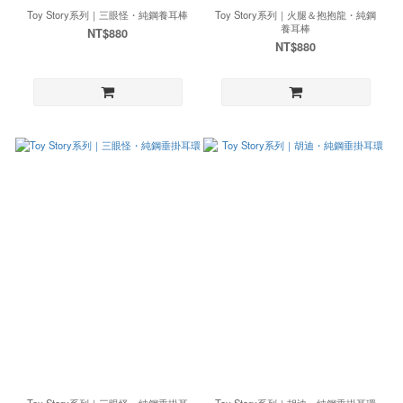
Toy Story系列｜三眼怪・純鋼養耳棒
Toy Story系列｜火腿＆抱抱龍・純鋼
養耳棒
NT$880
NT$880