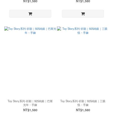
NT$1,580
NT$1,580
Toy Story系列-祈願｜925純銀｜巴斯
Toy Story系列-祈願｜925純銀｜三眼
光年・手鍊
怪・手鍊
NT$1,580
NT$1,580