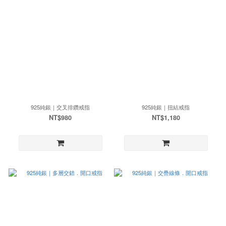
925純銀｜交叉排鑽戒指
925純銀｜扭結戒指
NT$980
NT$1,180