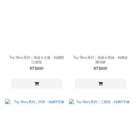
Toy Story系列｜胡迪＆火腿・純鋼開
Toy Story系列｜胡迪＆翠絲・純鋼皮
口戒指
繩項鍊
NT$880
NT$880