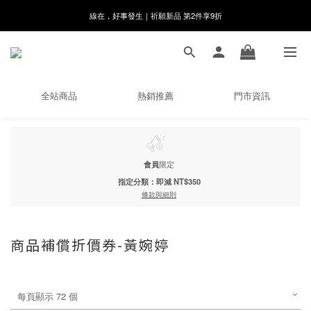
8月月初限定｜指定分類滿件88折！
🌸新會員限定🌸註冊送$100購物金
8月月初限定｜指定分類滿件88折！
全站商品
熱銷推薦
門市資訊
會員
限定
指定分類：即減 NT$350
條款與細則
商品補償折價券-黃婉婷
每頁顯示 72 個