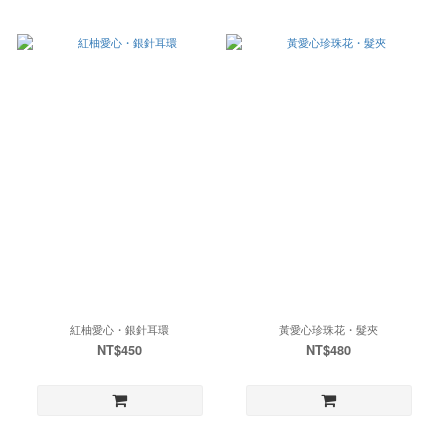
紅柚愛心・銀針耳環
黃愛心珍珠花・髮夾
NT$450
NT$480