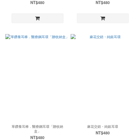
NT$480
NT$480
單鑽養耳棒．醫療鋼耳環「贈收納
麻花交錯・純銀耳環
盒」
NT$480
NT$480