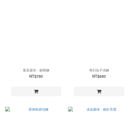
星辰淚光・鎖骨鍊
奇幻仙子項鍊
NT$780
NT$680