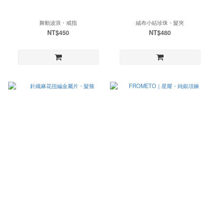
舞動波浪・戒指
絨布小結珍珠・髮夾
NT$450
NT$480