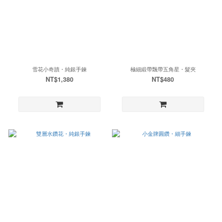
雪花小奇蹟・純銀手鍊
極細緞帶飄帶五角星・髮夾
NT$1,380
NT$480