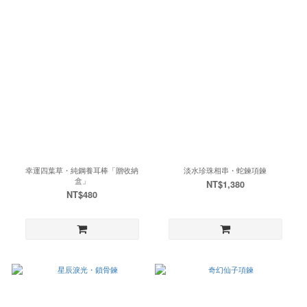
幸運四葉草・純鋼養耳棒「贈收納
淡水珍珠相串・蛇鍊項鍊
盒」
NT$1,380
NT$480