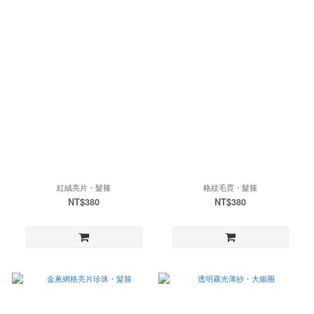
紅絨亮片・髮箍
格紋毛霓・髮箍
NT$380
NT$380