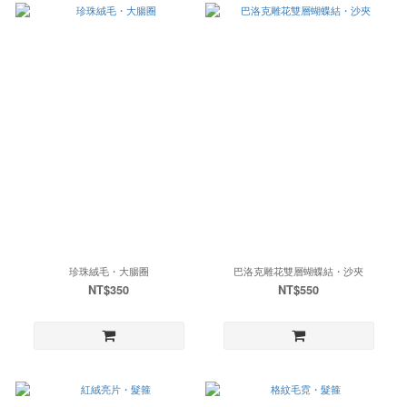
珍珠絨毛・大腸圈
巴洛克雕花雙層蝴蝶結・沙夾
NT$350
NT$550