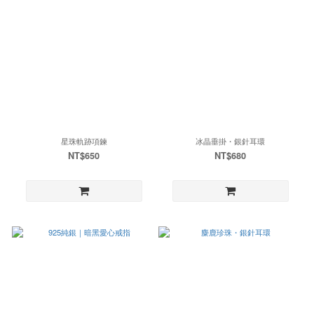
星珠軌跡項鍊
冰晶垂掛・銀針耳環
NT$650
NT$680