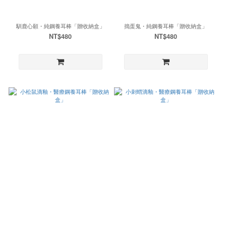
馴鹿心願・純鋼養耳棒「贈收納盒」
搗蛋鬼・純鋼養耳棒「贈收納盒」
NT$480
NT$480