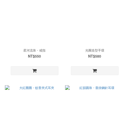
星河流珠・戒指
光圈造型手環
NT$550
NT$580