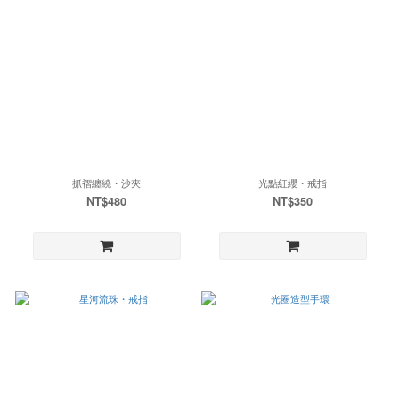
抓褶纏繞・沙夾
光點紅纓・戒指
NT$480
NT$350