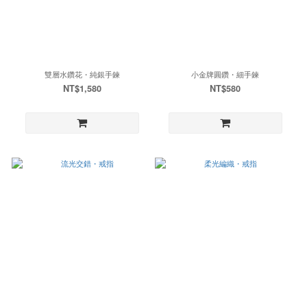
雙層水鑽花・純銀手鍊
小金牌圓鑽・細手鍊
NT$1,580
NT$580