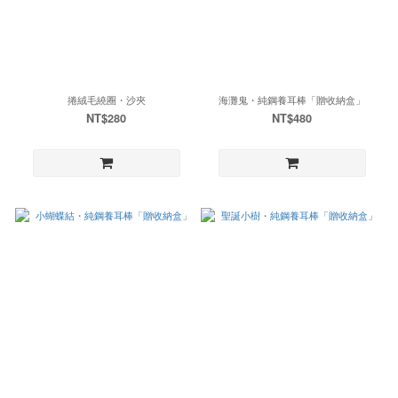
捲絨毛繞圈・沙夾
海灘鬼・純鋼養耳棒「贈收納盒」
NT$280
NT$480