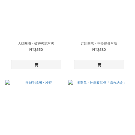
大紅圈圈・蚊香夾式耳夾
紅韻圓珠・垂掛鋼針耳環
NT$550
NT$580