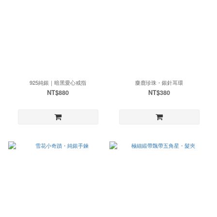
925純銀｜暗黑愛心戒指
麋鹿珍珠・銀針耳環
NT$880
NT$380