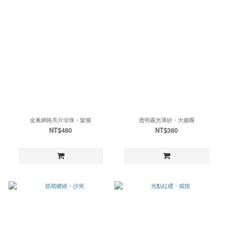
金蔥網格亮片珍珠・髮箍
透明霧光薄紗・大腸圈
NT$480
NT$380