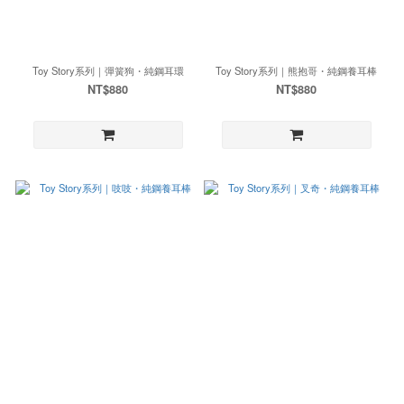
Toy Story系列｜彈簧狗・純鋼耳環
Toy Story系列｜熊抱哥・純鋼養耳棒
NT$880
NT$880