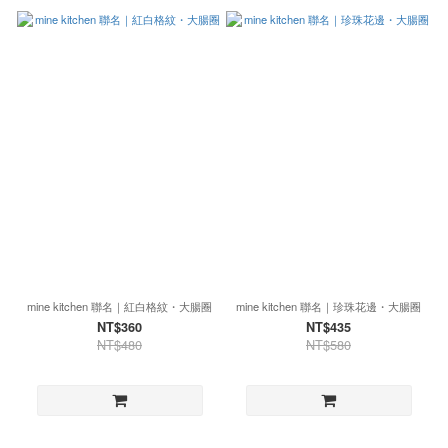
mine kitchen 聯名｜紅白格紋・大腸圈
mine kitchen 聯名｜珍珠花邊・大腸圈
NT$360
NT$435
NT$480
NT$580