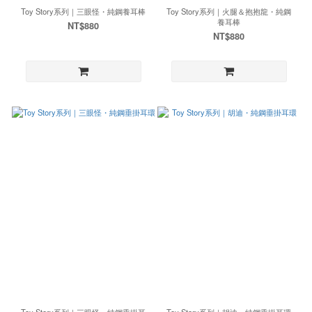
Toy Story系列｜三眼怪・純鋼養耳棒
Toy Story系列｜火腿＆抱抱龍・純鋼
養耳棒
NT$880
NT$880