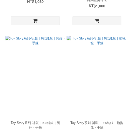
NT$1,080
NT$1,080
Toy Story系列-祈願｜925純銀｜阿
Toy Story系列-祈願｜925純銀｜抱抱
薛・手鍊
龍・手鍊