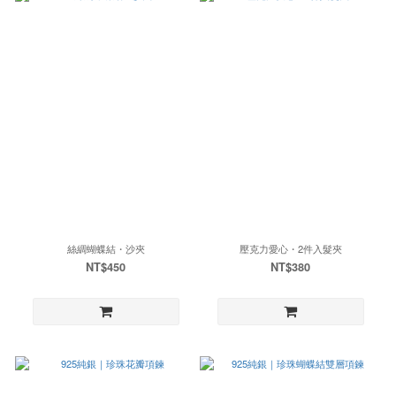
絲綢蝴蝶結・沙夾
壓克力愛心・2件入髮夾
NT$450
NT$380