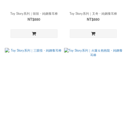
Toy Story系列｜吱吱・純鋼養耳棒
Toy Story系列｜叉奇・純鋼養耳棒
NT$880
NT$880