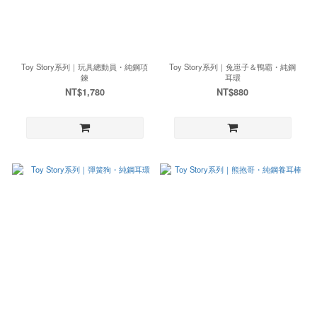
Toy Story系列｜玩具總動員・純鋼項
Toy Story系列｜兔崽子＆鴨霸・純鋼
鍊
耳環
NT$1,780
NT$880