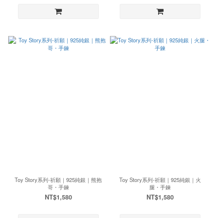
Toy Story系列-祈願｜925純銀｜熊抱
Toy Story系列-祈願｜925純銀｜火
哥・手鍊
腿・手鍊
NT$1,580
NT$1,580