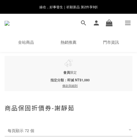
線在，好事發生｜祈願新品 第2件享9折
8月月初限定｜指定分類滿件88折！
🌸新會員限定🌸註冊送$100購物金
8月月初限定｜指定分類滿件88折！
全站商品
熱銷推薦
門市資訊
會員
限定
指定分類：即減 NT$1,080
條款與細則
商品保固折價券-謝靜茹
每頁顯示 72 個