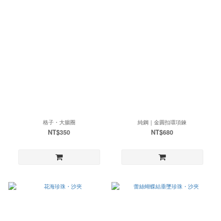
格子・大腸圈
純鋼｜金圓扣環項鍊
NT$350
NT$680