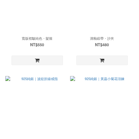
寬版褶皺純色・髮箍
滴釉緞帶・沙夾
NT$550
NT$480