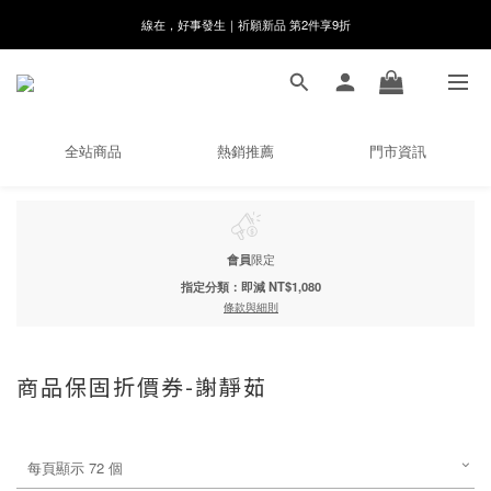
8月月初限定｜指定分類滿件88折！
🌸新會員限定🌸註冊送$100購物金
8月月初限定｜指定分類滿件88折！
全站商品
熱銷推薦
門市資訊
會員
限定
指定分類：即減 NT$1,080
條款與細則
商品保固折價券-謝靜茹
每頁顯示 72 個