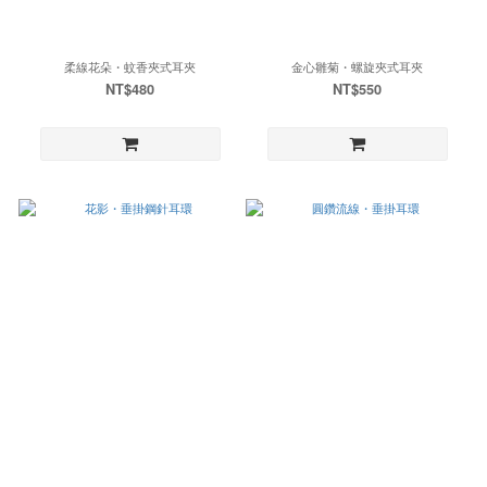
柔線花朵・蚊香夾式耳夾
金心雛菊・螺旋夾式耳夾
NT$480
NT$550