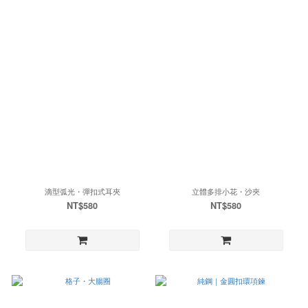
滴型弧光・彈扣式耳夾
立體多排小花・沙夾
NT$580
NT$580