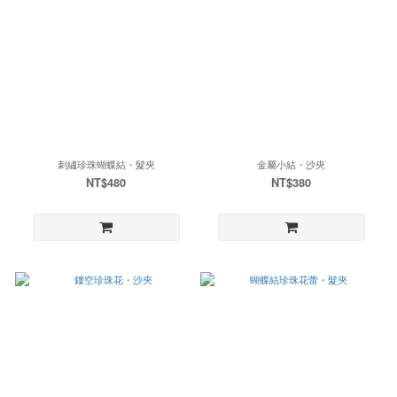
刺繡珍珠蝴蝶結・髮夾
金屬小結・沙夾
NT$480
NT$380