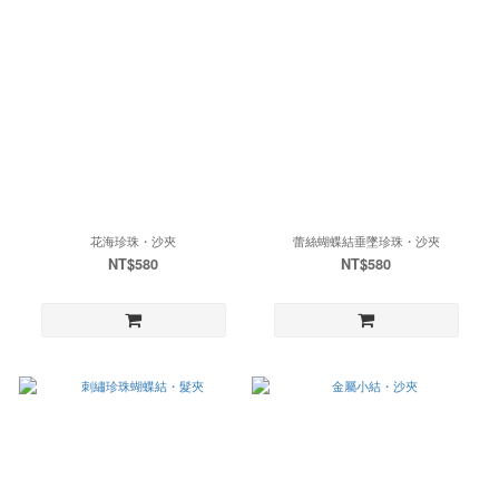
花海珍珠・沙夾
蕾絲蝴蝶結垂墜珍珠・沙夾
NT$580
NT$580