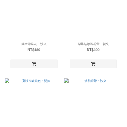
鏤空珍珠花・沙夾
蝴蝶結珍珠花蕾・髮夾
NT$480
NT$400