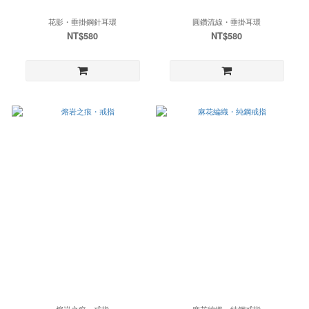
花影・垂掛鋼針耳環
圓鑽流線・垂掛耳環
NT$580
NT$580
熔岩之痕・戒指
麻花編織・純鋼戒指