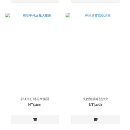
刷淡牛仔緹花大腸圈
亮粉滴膠線型沙夾
NT$480
NT$450