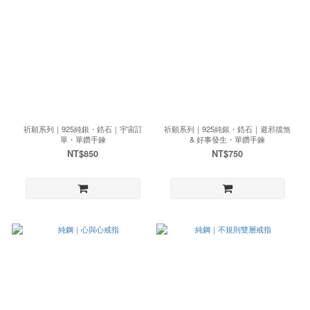
祈願系列｜925純銀・鋯石｜宇宙訂
祈願系列｜925純銀・鋯石｜避邪擋煞
單・單鑽手鍊
& 好事發生・單鑽手鍊
NT$850
NT$750