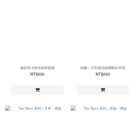
條紋馬卡龍色棉布髮箍
純鋼｜不對稱流線蝴蝶結耳環
NT$550
NT$550