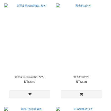
亮面皮革珍珠蝴蝶結髮夾
透光豹紋沙夾
NT$450
NT$450