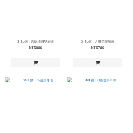
316L鋼｜圓珠橢圓雙層鍊
316L鋼｜方形串聯項鍊
NT$880
NT$780