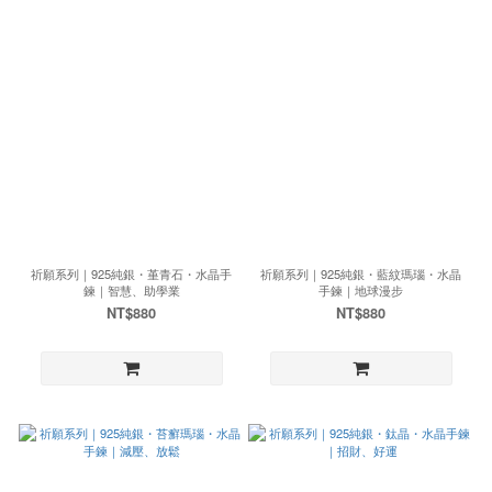
祈願系列｜925純銀・堇青石・水晶手
祈願系列｜925純銀・藍紋瑪瑙・水晶
鍊｜智慧、助學業
手鍊｜地球漫步
NT$880
NT$880