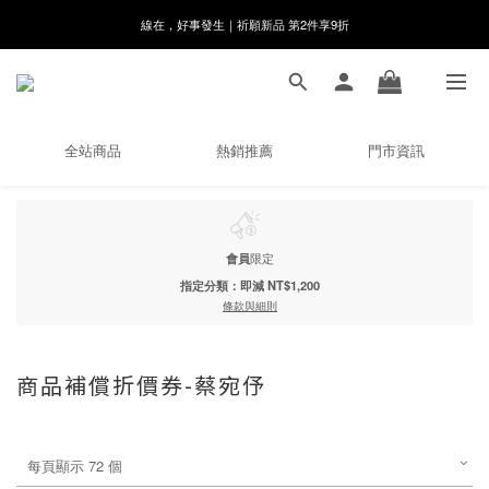
線在，好事發生｜祈願新品 第2件享9折
8月月初限定｜指定分類滿件88折！
🌸新會員限定🌸註冊送$100購物金
8月月初限定｜指定分類滿件88折！
全站商品
熱銷推薦
門市資訊
會員
限定
指定分類：即減 NT$1,200
條款與細則
商品補償折價券-蔡宛伃
每頁顯示 72 個