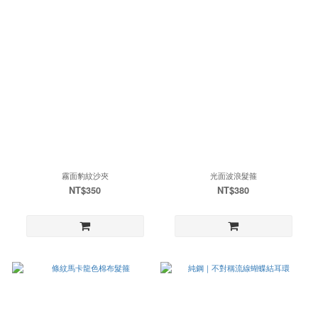
霧面豹紋沙夾
光面波浪髮箍
NT$350
NT$380