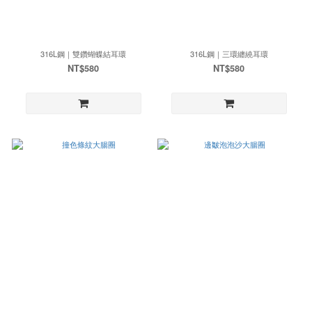
316L鋼｜雙鑽蝴蝶結耳環
316L鋼｜三環纏繞耳環
NT$580
NT$580