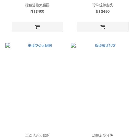
撞色邊線大腸圈
珍珠流線髮夾
NT$400
NT$450
車線花朵大腸圈
環繞線型沙夾