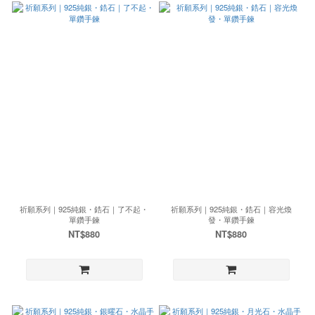
祈願系列｜925純銀・鋯石｜了不起・
祈願系列｜925純銀・鋯石｜容光煥
單鑽手鍊
發・單鑽手鍊
NT$880
NT$880