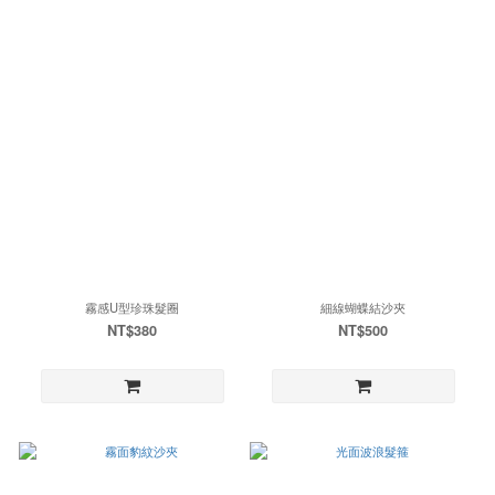
霧感U型珍珠髮圈
細線蝴蝶結沙夾
NT$380
NT$500