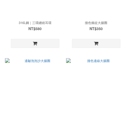
316L鋼｜三環纏繞耳環
撞色條紋大腸圈
NT$580
NT$350