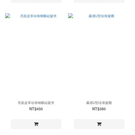
亮面皮革珍珠蝴蝶結髮夾
霧感U型珍珠髮圈
NT$450
NT$380