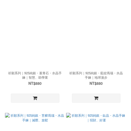
祈願系列｜925純銀・堇青石・水晶手
祈願系列｜925純銀・藍紋瑪瑙・水晶
鍊｜智慧、助學業
手鍊｜地球漫步
NT$880
NT$880