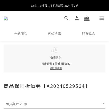
8月月初限定｜指定分類滿件88折！
🌸新會員限定🌸註冊送$100購物金
8月月初限定｜指定分類滿件88折！
全站商品
熱銷推薦
門市資訊
會員
限定
指定分類：即減 NT$580
條款與細則
商品保固折價券【A20240529564】
每頁顯示 72 個