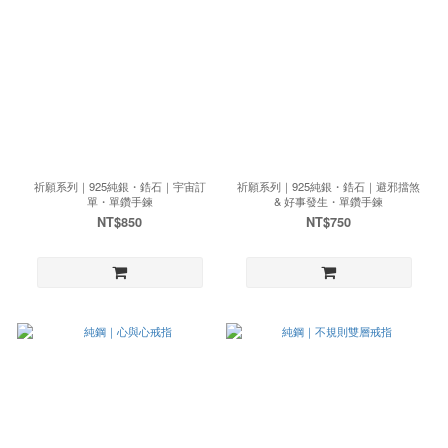
祈願系列｜925純銀・鋯石｜宇宙訂
祈願系列｜925純銀・鋯石｜避邪擋煞
單・單鑽手鍊
& 好事發生・單鑽手鍊
NT$850
NT$750