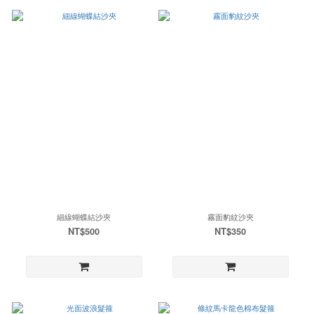
細線蝴蝶結沙夾
霧面豹紋沙夾
NT$500
NT$350