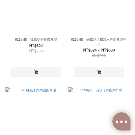
925純銀｜弧線交錯排鑽耳環
925純銀｜蝴蝶結單鑽淡水珍珠耳環/耳
夾
NT$624
NT$624 ~ NT$680
NT$780
NT$850
已選
0
件