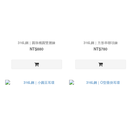
316L鋼｜圓珠橢圓雙層鍊
316L鋼｜方形串聯項鍊
NT$880
NT$780