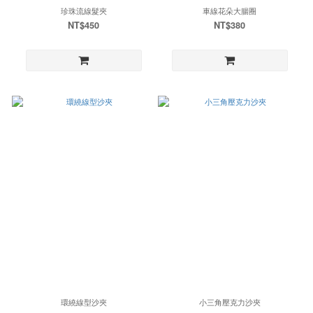
珍珠流線髮夾
車線花朵大腸圈
NT$450
NT$380
環繞線型沙夾
小三角壓克力沙夾