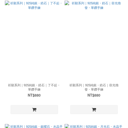
祈願系列｜925純銀・鋯石｜了不起・
祈願系列｜925純銀・鋯石｜容光煥
單鑽手鍊
發・單鑽手鍊
NT$880
NT$880