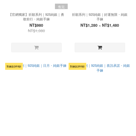
售完
【官網獨家】祈願系列｜925純銀｜勇
祈願系列｜925純銀｜好運無限・純銀
敢前行・純銀手鍊
手鍊
NT$980
NT$1,280 ~ NT$1,480
NT$1,080
對鍊款2件9折
對鍊款2件9折