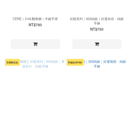
CENE｜316L醫療鋼｜半鍊手環
祈願系列｜925純銀｜好運加倍・純銀
手鍊
NT$780
NT$750
官網限定款
對鍊款2件9折