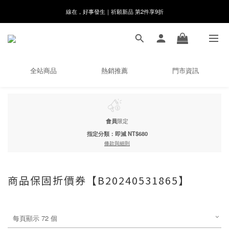
線在，好事發生｜祈願新品 第2件享9折
8月月初限定｜指定分類滿件88折！
🌸新會員限定🌸註冊送$100購物金
8月月初限定｜指定分類滿件88折！
全站商品
熱銷推薦
門市資訊
會員
限定
指定分類：即減 NT$680
條款與細則
商品保固折價券【B20240531865】
每頁顯示 72 個