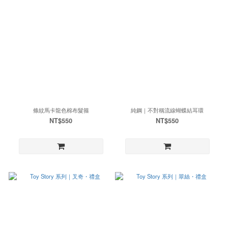
條紋馬卡龍色棉布髮箍
純鋼｜不對稱流線蝴蝶結耳環
NT$550
NT$550