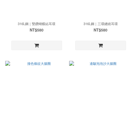
316L鋼｜雙鑽蝴蝶結耳環
316L鋼｜三環纏繞耳環
NT$580
NT$580