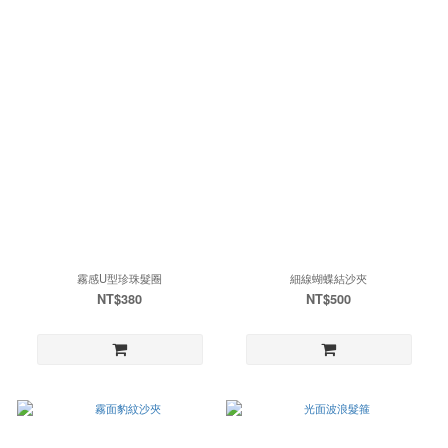
霧感U型珍珠髮圈
細線蝴蝶結沙夾
NT$380
NT$500