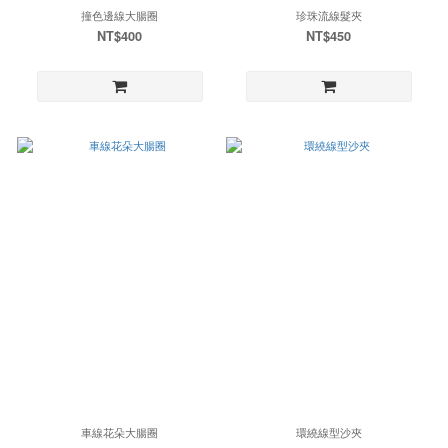
撞色邊線大腸圈
珍珠流線髮夾
NT$400
NT$450
車線花朵大腸圈
環繞線型沙夾