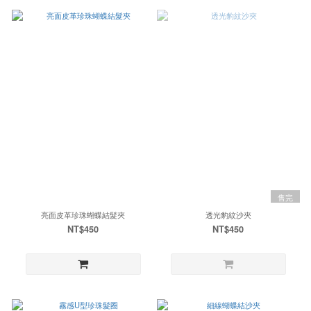
售完
亮面皮革珍珠蝴蝶結髮夾
透光豹紋沙夾
NT$450
NT$450