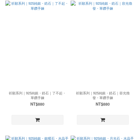
祈願系列｜925純銀・鋯石｜了不起・
祈願系列｜925純銀・鋯石｜容光煥
單鑽手鍊
發・單鑽手鍊
NT$880
NT$880