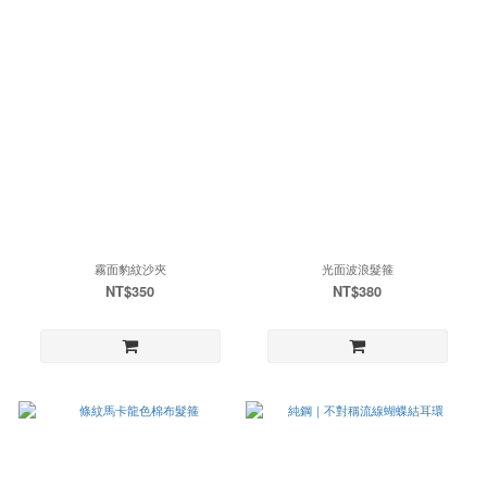
霧面豹紋沙夾
光面波浪髮箍
NT$350
NT$380