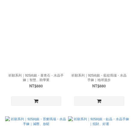
祈願系列｜925純銀・堇青石・水晶手
祈願系列｜925純銀・藍紋瑪瑙・水晶
鍊｜智慧、助學業
手鍊｜地球漫步
NT$880
NT$880