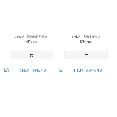
316L鋼｜圓珠橢圓雙層鍊
316L鋼｜方形串聯項鍊
NT$880
NT$780