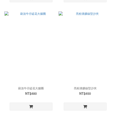
刷淡牛仔緹花大腸圈
亮粉滴膠線型沙夾
NT$480
NT$450