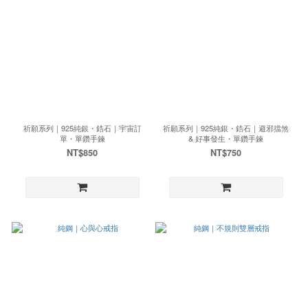
祈願系列｜925純銀・鋯石｜宇宙訂
祈願系列｜925純銀・鋯石｜避邪擋煞
單・單鑽手鍊
& 好事發生・單鑽手鍊
NT$850
NT$750