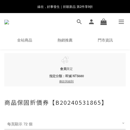
8月月初限定｜指定分類滿件88折！
🌸新會員限定🌸註冊送$100購物金
8月月初限定｜指定分類滿件88折！
全站商品
熱銷推薦
門市資訊
會員
限定
指定分類：即減 NT$680
條款與細則
商品保固折價券【B20240531865】
每頁顯示 72 個