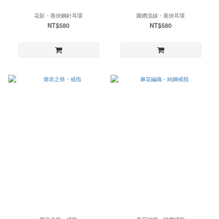
花影・垂掛鋼針耳環
圓鑽流線・垂掛耳環
NT$580
NT$580
熔岩之痕・戒指
麻花編織・純鋼戒指