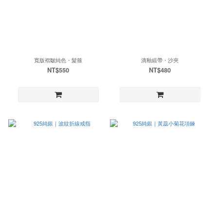
寬版褶皺純色・髮箍
滴釉緞帶・沙夾
NT$550
NT$480