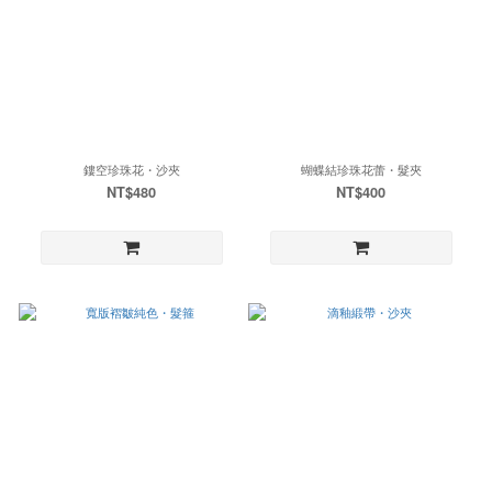
鏤空珍珠花・沙夾
蝴蝶結珍珠花蕾・髮夾
NT$480
NT$400