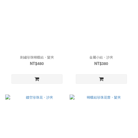
刺繡珍珠蝴蝶結・髮夾
金屬小結・沙夾
NT$480
NT$380