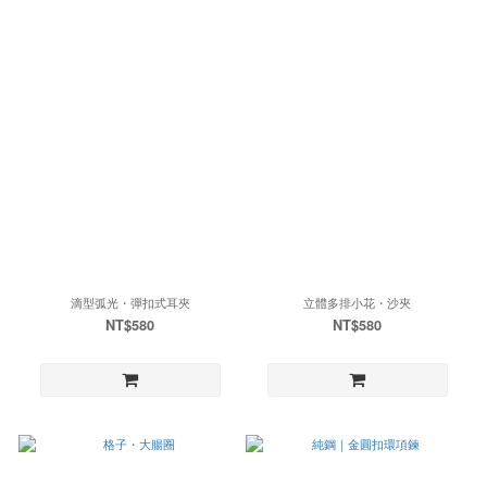
滴型弧光・彈扣式耳夾
立體多排小花・沙夾
NT$580
NT$580