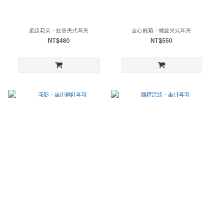
柔線花朵・蚊香夾式耳夾
金心雛菊・螺旋夾式耳夾
NT$480
NT$550