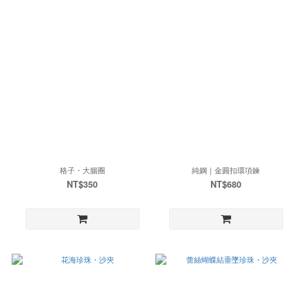
格子・大腸圈
純鋼｜金圓扣環項鍊
NT$350
NT$680