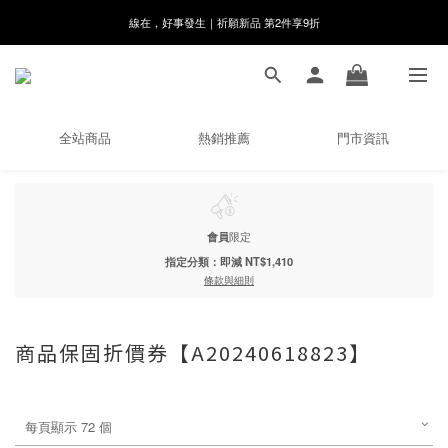
8月月初限定｜指定分類滿件88折！
🌸新會員限定🌸註冊送$100購物金
8月月初限定｜指定分類滿件88折！
全站商品
熱銷推薦
門市資訊
會員
限定
指定分類：即減 NT$1,410
條款與細則
商品保固折價券【A20240618823】
每頁顯示 72 個