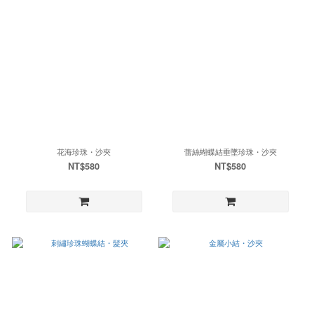
花海珍珠・沙夾
蕾絲蝴蝶結垂墜珍珠・沙夾
NT$580
NT$580