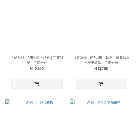
祈願系列｜925純銀・鋯石｜宇宙訂
祈願系列｜925純銀・鋯石｜避邪擋煞
單・單鑽手鍊
& 好事發生・單鑽手鍊
NT$850
NT$750