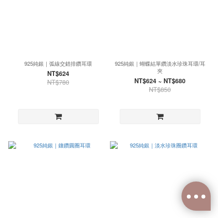
925純銀｜弧線交錯排鑽耳環
925純銀｜蝴蝶結單鑽淡水珍珠耳環/耳
夾
NT$624
NT$624 ~ NT$680
NT$780
NT$850
已選
0
件