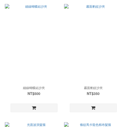
細線蝴蝶結沙夾
霧面豹紋沙夾
NT$500
NT$350