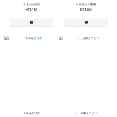
珍珠流線髮夾
車線花朵大腸圈
NT$450
NT$380
環繞線型沙夾
小三角壓克力沙夾