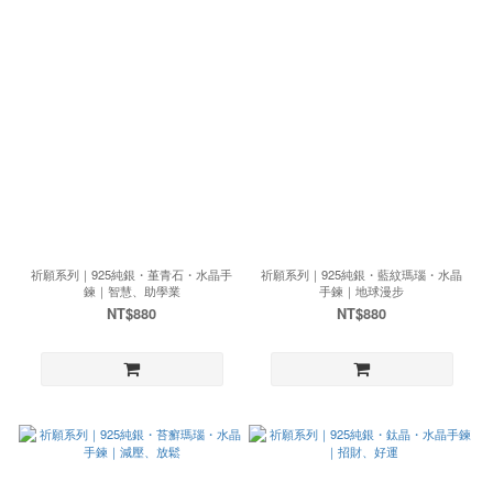
祈願系列｜925純銀・堇青石・水晶手
祈願系列｜925純銀・藍紋瑪瑙・水晶
鍊｜智慧、助學業
手鍊｜地球漫步
NT$880
NT$880