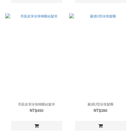
亮面皮革珍珠蝴蝶結髮夾
霧感U型珍珠髮圈
NT$450
NT$380