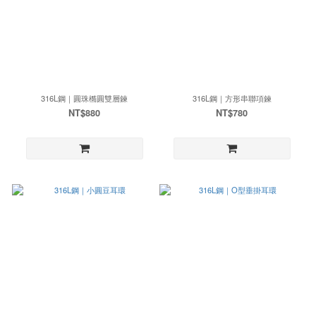
316L鋼｜圓珠橢圓雙層鍊
316L鋼｜方形串聯項鍊
NT$880
NT$780