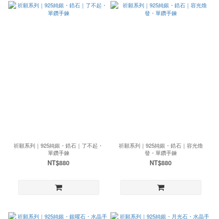
祈願系列｜925純銀・鋯石｜了不起・
祈願系列｜925純銀・鋯石｜容光煥
單鑽手鍊
發・單鑽手鍊
NT$880
NT$880