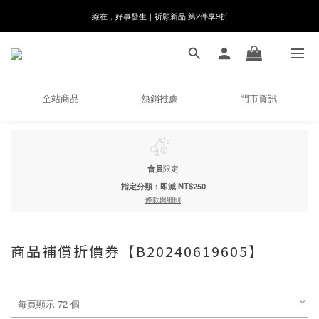
8月月初限定｜指定分類滿件88折！
🌸新會員限定🌸註冊送$100購物金
8月月初限定｜指定分類滿件88折！
全站商品
熱銷推薦
門市資訊
會員
限定
指定分類：即減 NT$250
條款與細則
商品補償折價券【B20240619605】
每頁顯示 72 個