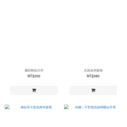
霧面豹紋沙夾
光面波浪髮箍
NT$350
NT$380