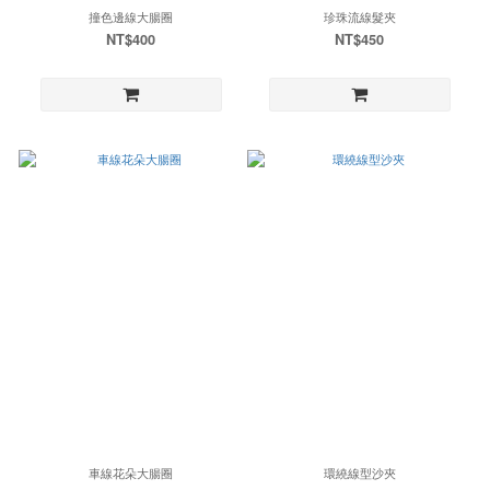
撞色邊線大腸圈
珍珠流線髮夾
NT$400
NT$450
車線花朵大腸圈
環繞線型沙夾