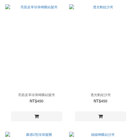
亮面皮革珍珠蝴蝶結髮夾
透光豹紋沙夾
NT$450
NT$450