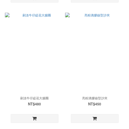
刷淡牛仔緹花大腸圈
亮粉滴膠線型沙夾
NT$480
NT$450