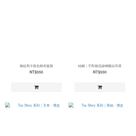
條紋馬卡龍色棉布髮箍
純鋼｜不對稱流線蝴蝶結耳環
NT$550
NT$550