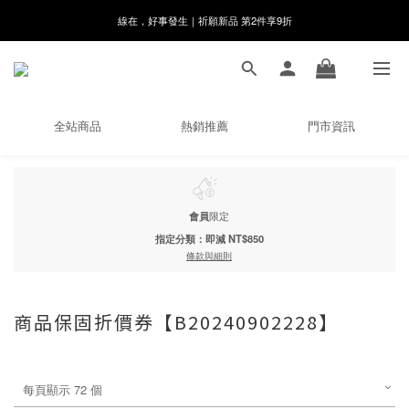
線在，好事發生｜祈願新品 第2件享9折
8月月初限定｜指定分類滿件88折！
🌸新會員限定🌸註冊送$100購物金
8月月初限定｜指定分類滿件88折！
全站商品
熱銷推薦
門市資訊
會員
限定
指定分類：即減 NT$850
條款與細則
商品保固折價券【B20240902228】
每頁顯示 72 個