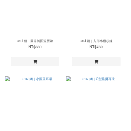
316L鋼｜圓珠橢圓雙層鍊
316L鋼｜方形串聯項鍊
NT$880
NT$780