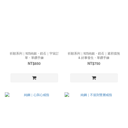
祈願系列｜925純銀・鋯石｜宇宙訂
祈願系列｜925純銀・鋯石｜避邪擋煞
單・單鑽手鍊
& 好事發生・單鑽手鍊
NT$850
NT$750