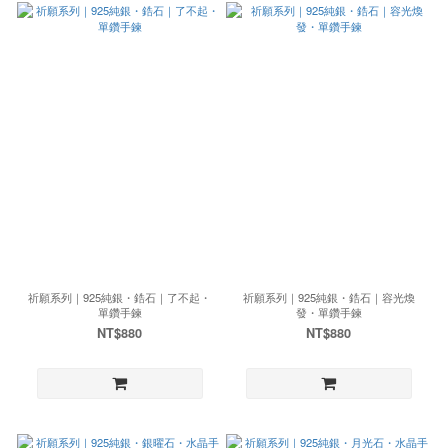
祈願系列｜925純銀・鋯石｜了不起・
祈願系列｜925純銀・鋯石｜容光煥
單鑽手鍊
發・單鑽手鍊
NT$880
NT$880