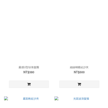
霧感U型珍珠髮圈
細線蝴蝶結沙夾
NT$380
NT$500