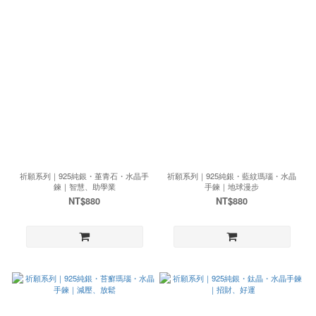
祈願系列｜925純銀・堇青石・水晶手
祈願系列｜925純銀・藍紋瑪瑙・水晶
鍊｜智慧、助學業
手鍊｜地球漫步
NT$880
NT$880