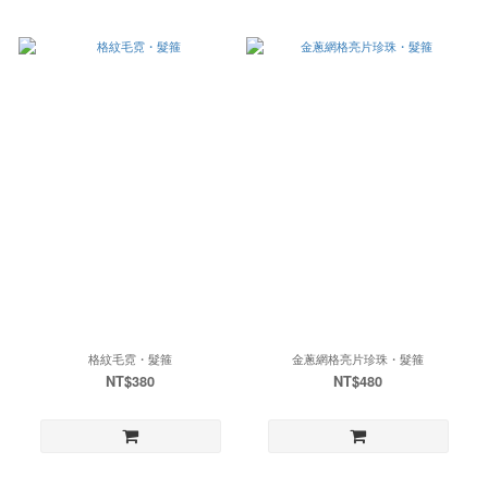
格紋毛霓・髮箍
金蔥網格亮片珍珠・髮箍
NT$380
NT$480