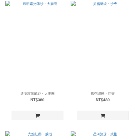
透明霧光薄紗・大腸圈
抓褶纏繞・沙夾
NT$380
NT$480