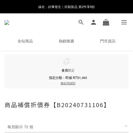
8月月初限定｜指定分類滿件88折！
🌸新會員限定🌸註冊送$100購物金
8月月初限定｜指定分類滿件88折！
全站商品
熱銷推薦
門市資訊
會員
限定
指定分類：即減 NT$1,460
條款與細則
商品補償折價券【B20240731106】
每頁顯示 72 個