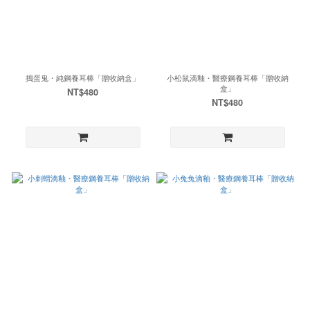
搗蛋鬼・純鋼養耳棒「贈收納盒」
小松鼠滴釉・醫療鋼養耳棒「贈收納
盒」
NT$480
NT$480