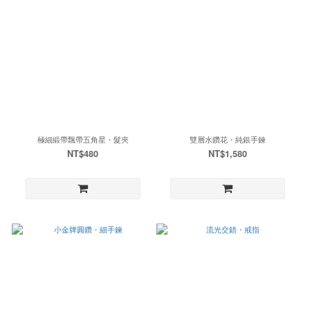
極細緞帶飄帶五角星・髮夾
雙層水鑽花・純銀手鍊
NT$480
NT$1,580