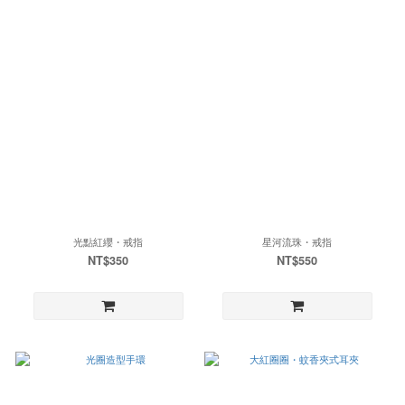
光點紅纓・戒指
星河流珠・戒指
NT$350
NT$550