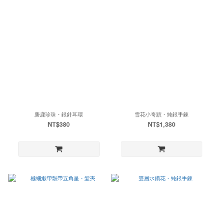
麋鹿珍珠・銀針耳環
雪花小奇蹟・純銀手鍊
NT$380
NT$1,380