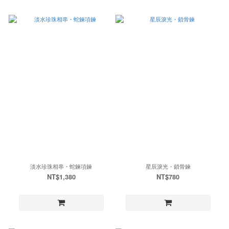
淡水珍珠相串・蛇鍊項鍊
星辰淚光・鎖骨鍊
NT$1,380
NT$780