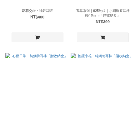
麻花交錯・純銀耳環
養耳系列｜925純銀｜小圓珠養耳棒
(8/10mm)「贈收納盒」
NT$480
NT$399