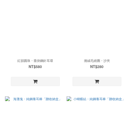
紅韻圓珠・垂掛鋼針耳環
捲絨毛繞圈・沙夾
NT$580
NT$280