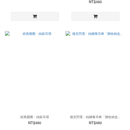
NT$480
經典圓圈・純銀耳環
微笑閃電・純鋼養耳棒「贈收納盒」
NT$480
NT$480