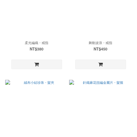
柔光編織・戒指
舞動波浪・戒指
NT$380
NT$450