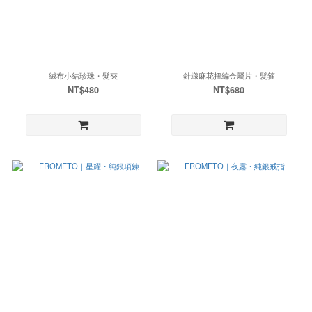
絨布小結珍珠・髮夾
針織麻花扭編金屬片・髮箍
NT$480
NT$680