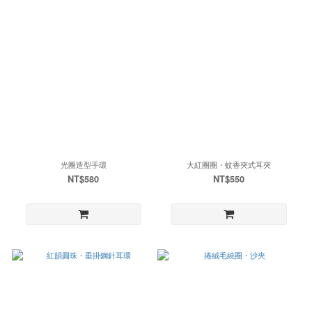
光圈造型手環
大紅圈圈・蚊香夾式耳夾
NT$580
NT$550