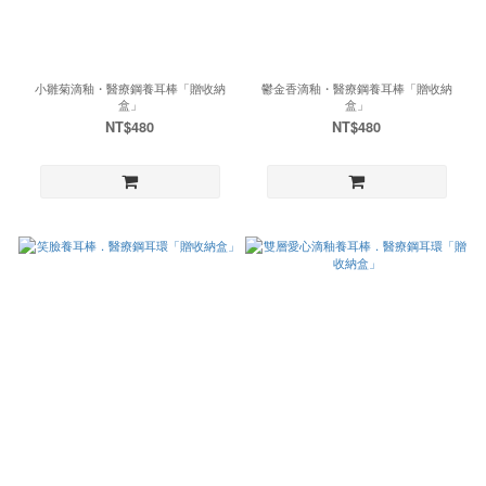
小雛菊滴釉・醫療鋼養耳棒「贈收納
鬱金香滴釉・醫療鋼養耳棒「贈收納
盒」
盒」
NT$480
NT$480