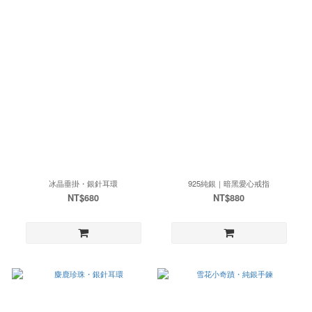
冰晶垂掛・銀針耳環
925純銀｜暗黑愛心戒指
NT$680
NT$880