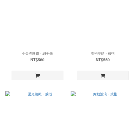
小金牌圓鑽・細手鍊
流光交錯・戒指
NT$580
NT$550