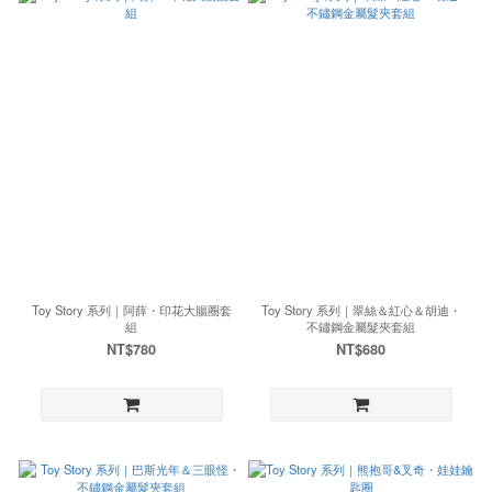
Toy Story 系列｜阿薛・印花大腸圈套
Toy Story 系列｜翠絲＆紅心＆胡迪・
組
不鏽鋼金屬髮夾套組
NT$780
NT$680