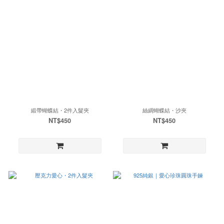
緞帶蝴蝶結・2件入髮夾
絲綢蝴蝶結・沙夾
NT$450
NT$450