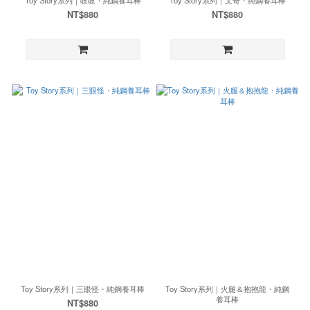
Toy Story系列｜吱吱・純鋼養耳棒
Toy Story系列｜叉奇・純鋼養耳棒
NT$880
NT$880
Toy Story系列｜三眼怪・純鋼養耳棒
Toy Story系列｜火腿＆抱抱龍・純鋼
養耳棒
NT$880