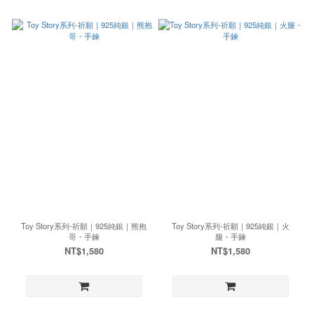
Toy Story系列-祈願｜925純銀｜熊抱
Toy Story系列-祈願｜925純銀｜火
哥・手鍊
腿・手鍊
NT$1,580
NT$1,580