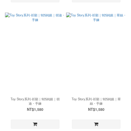
Toy Story系列-祈願｜925純銀｜胡
Toy Story系列-祈願｜925純銀｜翠
迪・手鍊
絲・手鍊
NT$1,580
NT$1,580