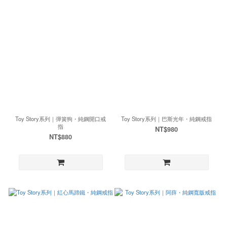
Toy Story系列｜彈簧狗・純鋼開口戒
Toy Story系列｜巴斯光年・純鋼戒指
指
NT$980
NT$880