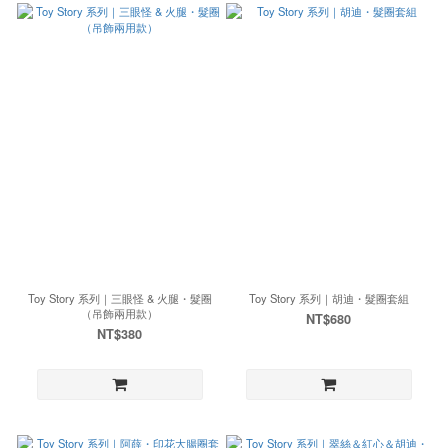
Toy Story 系列｜三眼怪 & 火腿・髮圈
Toy Story 系列｜胡迪・髮圈套組
（吊飾兩用款）
NT$680
NT$380