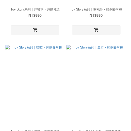
Toy Story系列｜彈簧狗・純鋼耳環
Toy Story系列｜熊抱哥・純鋼養耳棒
NT$880
NT$880