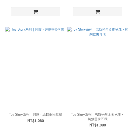
Toy Story系列｜阿薛・純鋼垂掛耳環
Toy Story系列｜巴斯光年＆抱抱龍・
純鋼垂掛耳環
NT$1,080
NT$1,080