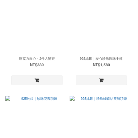
壓克力愛心・2件入髮夾
925純銀｜愛心珍珠圓珠手鍊
NT$380
NT$1,580