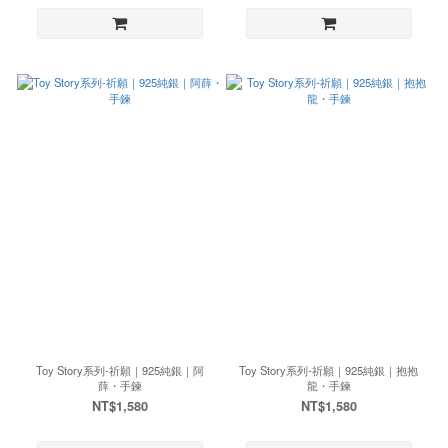
Toy Story系列-祈願｜925純銀｜阿
Toy Story系列-祈願｜925純銀｜抱抱
薛・手鍊
龍・手鍊
NT$1,580
NT$1,580