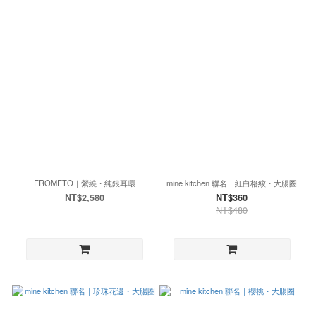
FROMETO｜縈繞・純銀耳環
mine kitchen 聯名｜紅白格紋・大腸圈
NT$2,580
NT$360
NT$480