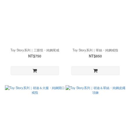
Toy Story系列｜三眼怪・純鋼尾戒
Toy Story系列｜翠絲・純鋼戒指
NT$750
NT$850