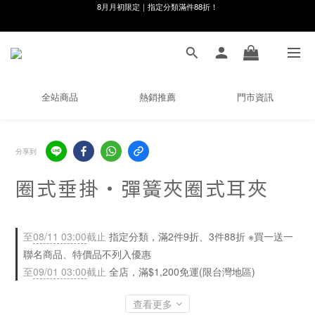
線在，好事發生｜祈願新品 第2件享9折
8月月初限定｜指定分類滿件88折！
🌸新會員限定🌸註冊送$100購物金
8月月初限定｜指定分類滿件88折！
全站商品
熱銷推薦
門市資訊
分享到
圈式垂掛・彈簧夾圈式耳夾
至
08/11 03:00
截止
指定分類，滿2件9折、3件88折 ※買一送一
聯名商品、特價品不列入優惠
至
09/01 03:00
截止
全店，滿$1,200免運(限台灣地區)
查看更多