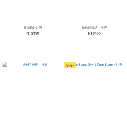
霧面豹紋沙夾
絲綢蝴蝶結・沙夾
NT$350
NT$450
買一送一