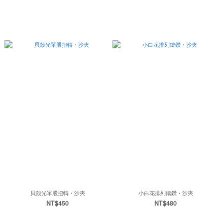
貝殼光單股扭轉・沙夾
小白花排列鑲鑽・沙夾
NT$450
NT$480