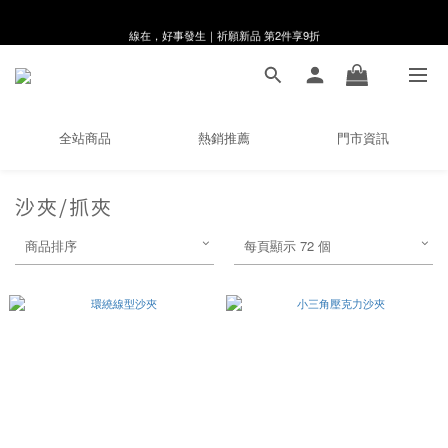
線在，好事發生｜祈願新品 第2件享9折
8月月初限定｜指定分類滿件88折！
🌸新會員限定🌸註冊送$100購物金
8月月初限定｜指定分類滿件88折！
全站商品
熱銷推薦
門市資訊
沙夾/抓夾
商品排序
每頁顯示 72 個