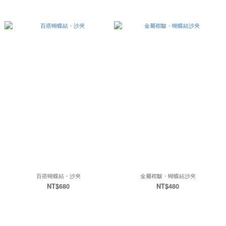
百搭蝴蝶結・沙夾
金屬褶皺・蝴蝶結沙夾
NT$680
NT$480