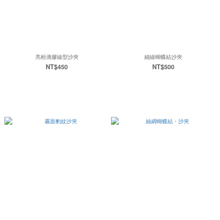
亮粉滴膠線型沙夾
細線蝴蝶結沙夾
NT$450
NT$500