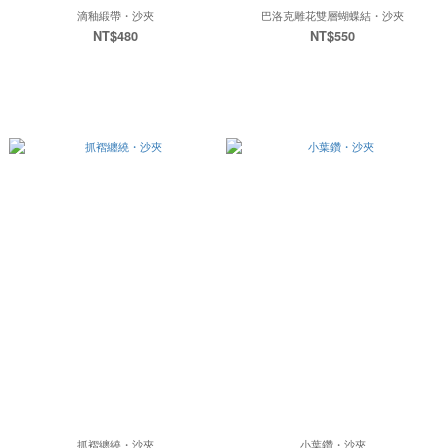
滴釉緞帶・沙夾
巴洛克雕花雙層蝴蝶結・沙夾
NT$480
NT$550
抓褶纏繞・沙夾
小葉鑽・沙夾