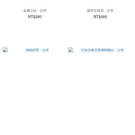
金屬小結・沙夾
鏤空珍珠花・沙夾
NT$380
NT$480