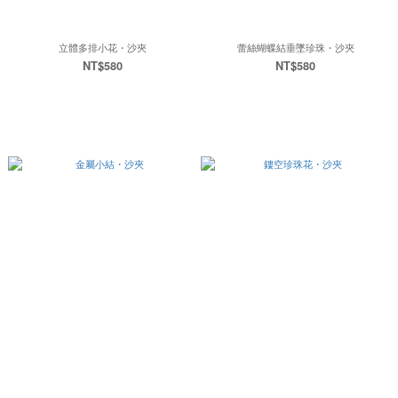
立體多排小花・沙夾
蕾絲蝴蝶結垂墜珍珠・沙夾
NT$580
NT$580