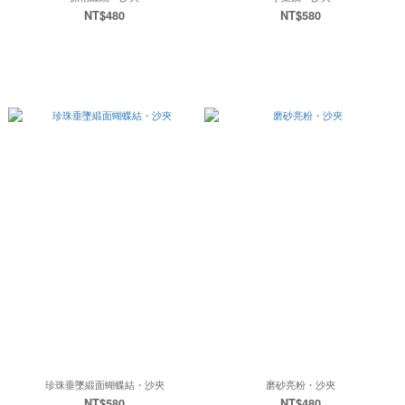
NT$480
NT$580
珍珠垂墜緞面蝴蝶結・沙夾
磨砂亮粉・沙夾
NT$580
NT$480