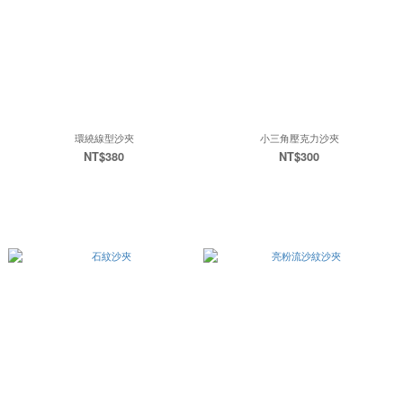
環繞線型沙夾
小三角壓克力沙夾
NT$380
NT$300