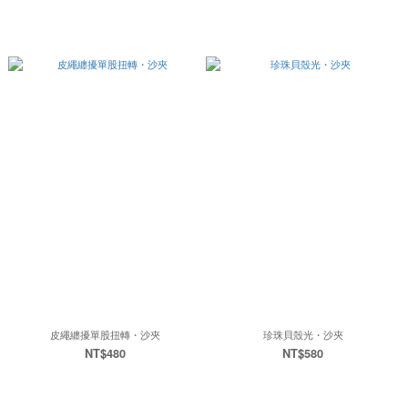
皮繩纏擾單股扭轉・沙夾
珍珠貝殼光・沙夾
NT$480
NT$580