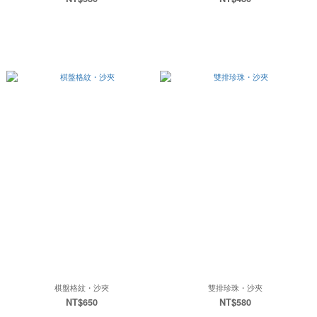
棋盤格紋・沙夾
雙排珍珠・沙夾
NT$650
NT$580