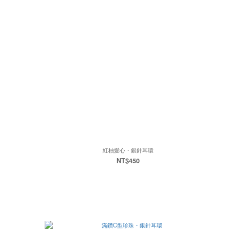
紅柚愛心・銀針耳環
NT$450