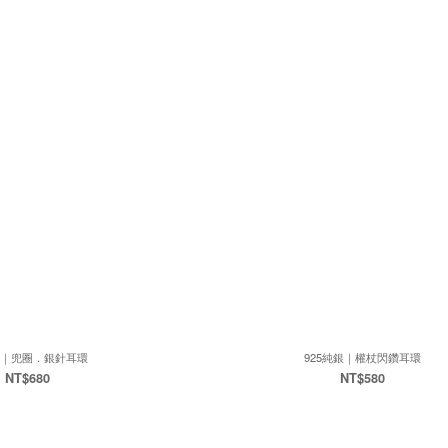
銀｜兜圈．銀針耳環
925純銀｜權杖閃鑽耳環
NT$680
NT$580