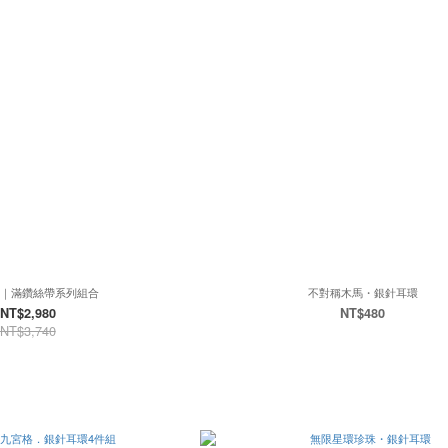
銷｜滿鑽絲帶系列組合
不對稱木馬・銀針耳環
NT$2,980
NT$480
NT$3,740