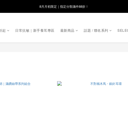
8月月初限定｜指定分類滿件88折！
線在，好事發生｜祈願新品 第2件享9折
🌸新會員限定🌸註冊送$100購物金
折起
日常抗敏｜新手養耳專區
最新商品
話題 / 聯名系列
SELE
8月月初限定｜指定分類滿件88折！