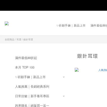
✨祈願手鍊｜新品上市
滿件最低88
全部商品
/
耳環
/
銀針耳環
銀針耳環
滿件最低88折起
本月 TOP 100
✨祈願手鍊｜新品上市
人氣推薦｜長銷經典系列
日常抗敏｜新手養耳專區
跨界聯名｜絕版買一送一