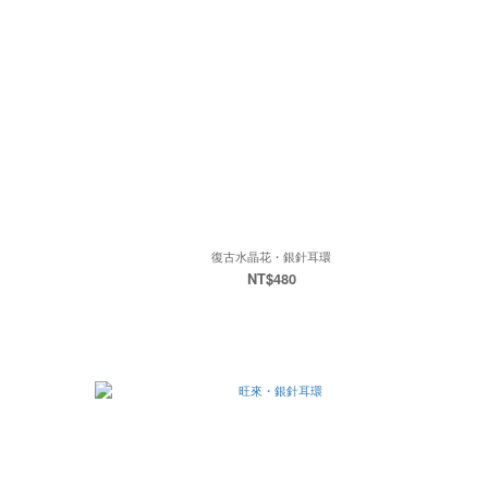
復古水晶花・銀針耳環
NT$480