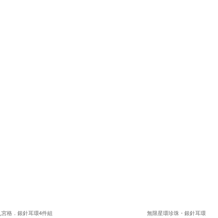
九宮格．銀針耳環4件組
無限星環珍珠・銀針耳環