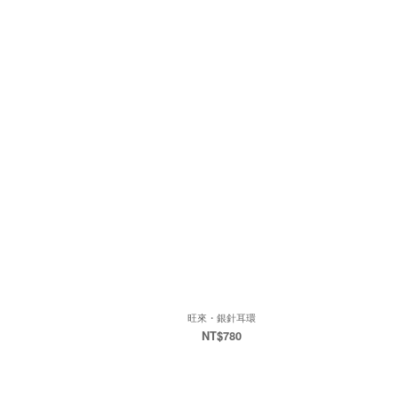
旺來・銀針耳環
NT$780