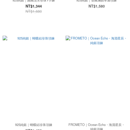
925純銀｜圓圈淡水珍珠Y字鍊
925純銀｜雙圈滿鑽單層項鍊
NT$1,344
NT$1,580
NT$1,680
925純銀｜蝴蝶結珍珠項鍊
FROMETO｜Ocean Echo・海淵星辰・
純銀項鍊