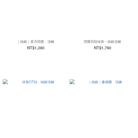
｜純銀｜星月閨蜜．項鍊
閃耀貝殼珍珠・純銀項鍊
NT$1,280
NT$1,780