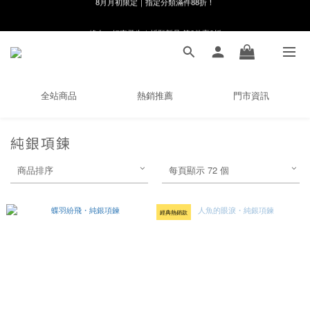
8月月初限定｜指定分類滿件88折！
線在，好事發生｜祈願新品 第2件享9折
🌸新會員限定🌸註冊送$100購物金
8月月初限定｜指定分類滿件88折！
全站商品
熱銷推薦
門市資訊
純銀項鍊
商品排序
每頁顯示 72 個
經典熱銷款