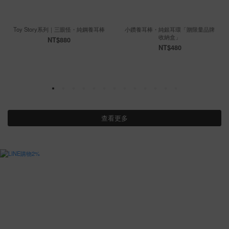
Toy Story系列｜三眼怪・純鋼養耳棒
小鑽養耳棒・純銀耳環「贈限量品牌
收納盒」
NT$880
NT$480
查看更多