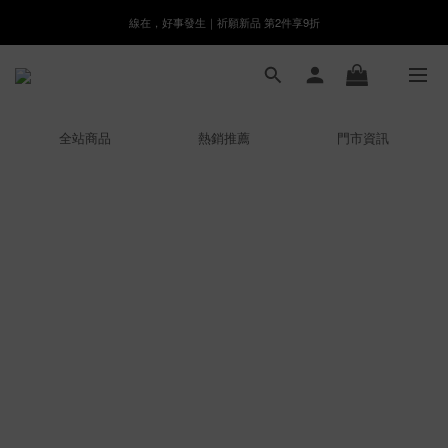
線在，好事發生｜祈願新品 第2件享9折
8月月初限定｜指定分類滿件88折！
🌸新會員限定🌸註冊送$100購物金
8月月初限定｜指定分類滿件88折！
全站商品
熱銷推薦
門市資訊