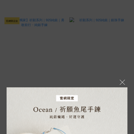
官網限定款
【官網獨家】祈願系列｜925純銀｜
祈願系列｜925純銀｜銀珠手鍊
勇敢前行・純銀手鍊
NT$800
NT$980
NT$1,080