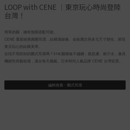
LOOP with CENE ｜東京玩心時尚登陸
台灣！
簡單的圓，擁有無限搭配可能。
CENE 重新經典圓圈耳環，結構感線條、金銀層次與多元尺寸變化，展現
東京玩心的結構美學。
在找不用拆卸的圈式耳環嗎？316L醫療級不鏽鋼，親肌膚、耐汗水，兼具
機能性與藝術感，適合每天佩戴。日本時尚人氣品牌 CENE 台灣首賣。
編輯推薦・圈式耳環