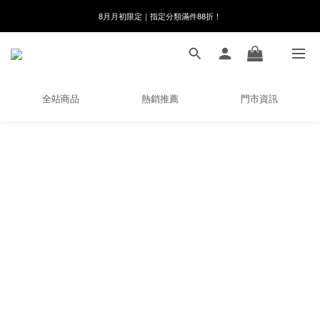
8月月初限定｜指定分類滿件88折！
8月月初限定｜指定分類滿件88折！
線在，好事發生｜祈願新品 第2件享9折
🌸新會員限定🌸註冊送$100購物金
全站商品
熱銷推薦
門市資訊
8月月初限定｜指定分類滿件88折！