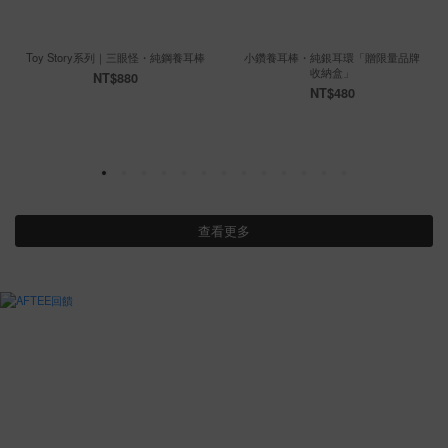
Toy Story系列｜三眼怪・純鋼養耳棒
小鑽養耳棒・純銀耳環「贈限量品牌
收納盒」
NT$880
NT$480
查看更多