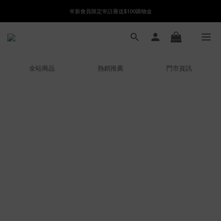
🌸新會員限定🌸註冊送$100購物金
8月月初限定｜指定分類滿件88折！
8月月初限定｜指定分類滿件88折！
全站商品
熱銷推薦
門市資訊