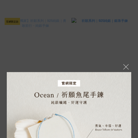
官網限定款
售完
【官網獨家】祈願系列｜925純銀｜
祈願系列｜925純銀｜銀珠手鍊
勇敢前行・純銀手鍊
NT$800
NT$980
NT$1,080