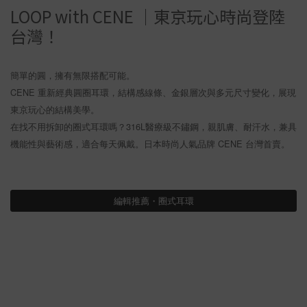
LOOP with CENE ｜東京玩心時尚登陸
台灣！
簡單的圓，擁有無限搭配可能。
CENE 重新經典圓圈耳環，結構感線條、金銀層次與多元尺寸變化，展現
東京玩心的結構美學。
在找不用拆卸的圈式耳環嗎？316L醫療級不鏽鋼，親肌膚、耐汗水，兼具
機能性與藝術感，適合每天佩戴。日本時尚人氣品牌 CENE 台灣首賣。
編輯推薦・圈式耳環