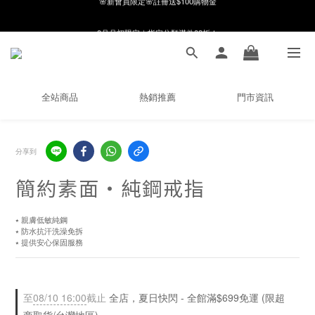
8月月初限定｜指定分類滿件88折！
8月月初限定｜指定分類滿件88折！
線在，好事發生｜祈願新品 第2件享9折
🌸新會員限定🌸註冊送$100購物金
全站商品
熱銷推薦
門市資訊
8月月初限定｜指定分類滿件88折！
分享到
簡約素面・純鋼戒指
⭑ 親膚低敏純鋼
⭑ 防水抗汗洗澡免拆
⭑ 提供安心保固服務
至
08/10 16:00
截止
全店，夏日快閃 - 全館滿$699免運 (限超