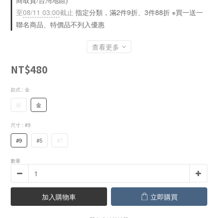
商取貨/台灣地區)
至
08/11 03:00
截止
指定分類，滿2件9折、3件88折 ※買一送一
聯名商品、特價品不列入優惠
查看更多
NT$480
款式
: 金
銀
金
尺寸
: #9
#9
#5
#7
數量
加入購物車
立即購買