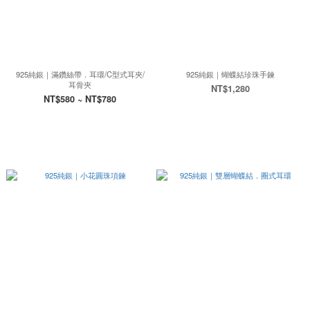
925純銀｜滿鑽絲帶．耳環/C型式耳夾/
925純銀｜蝴蝶結珍珠手鍊
耳骨夾
NT$1,280
NT$580 ~ NT$780