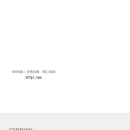
925純銀｜交疊線條．開口戒指
NT$1,180
COMPANY