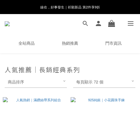
線在，好事發生｜祈願新品 第2件享9折
8月月初限定｜指定分類滿件88折！
🌸新會員限定🌸註冊送$100購物金
8月月初限定｜指定分類滿件88折！
全站商品
熱銷推薦
門市資訊
人氣推薦｜長銷經典系列
商品排序
每頁顯示 72 個