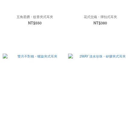
五角星鑽・蚊香夾式耳夾
花式交織・彈扣式耳夾
NT$550
NT$380