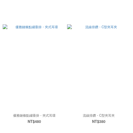
優雅鏈條點綴垂掛・夾式耳環
流線排鑽・C型夾耳夾
NT$480
NT$380