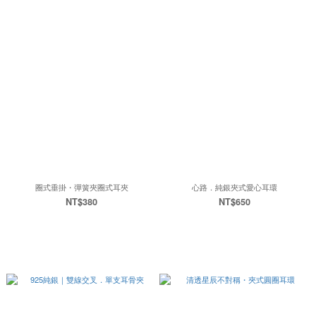
圈式垂掛・彈簧夾圈式耳夾
心路．純銀夾式愛心耳環
NT$380
NT$650