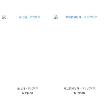
星之路・夾式耳環
螺旋鑽條珍珠・耳掛式耳夾
NT$480
NT$580