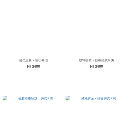
撞色三角・垂掛耳環
雙彎交錯・蚊香夾式耳夾
NT$480
NT$480