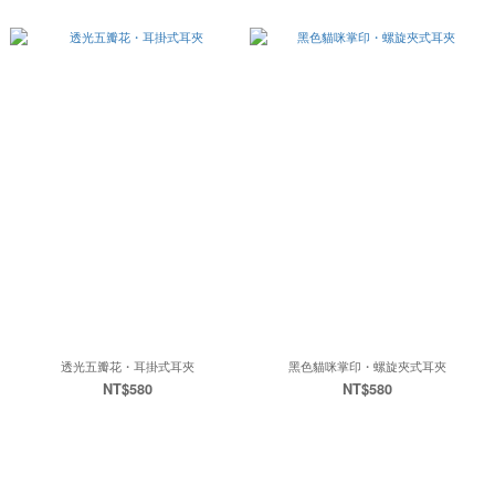
透光五瓣花・耳掛式耳夾
黑色貓咪掌印・螺旋夾式耳夾
NT$580
NT$580