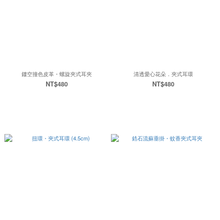
鏤空撞色皮革・螺旋夾式耳夾
清透愛心花朵．夾式耳環
NT$480
NT$480