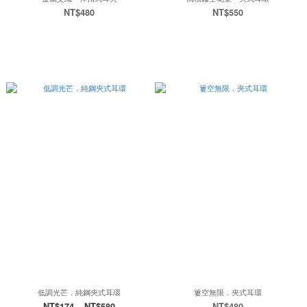
NT$480
NT$550
低調光芒．純鋼夾式耳環
簍空無限．夾式耳環
NT$174 ~ NT$580
NT$480