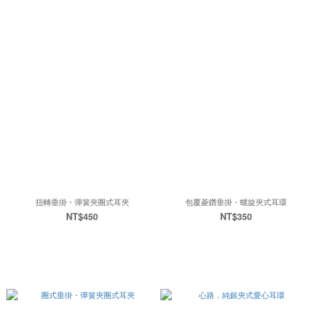
扭轉垂掛・彈簧夾圈式耳夾
包覆菱鑽垂掛・螺旋夾式耳環
NT$450
NT$350