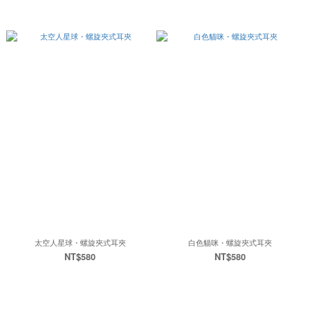
太空人星球・螺旋夾式耳夾
白色貓咪・螺旋夾式耳夾
NT$580
NT$580