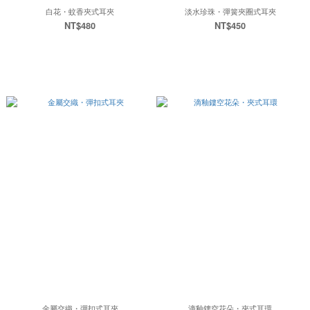
白花・蚊香夾式耳夾
淡水珍珠・彈簧夾圈式耳夾
NT$480
NT$450
金屬交織・彈扣式耳夾
滴釉鏤空花朵・夾式耳環