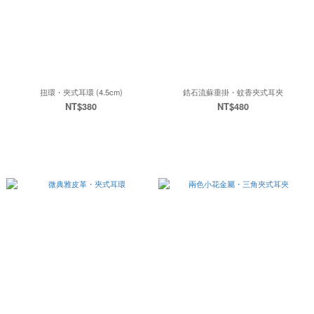
扭環・夾式耳環 (4.5cm)
鋯石流蘇垂掛・蚊香夾式耳夾
NT$380
NT$480