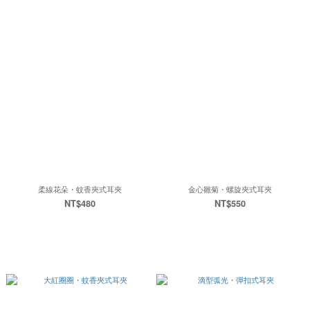
柔線花朵・蚊香夾式耳夾
金心雛菊・螺旋夾式耳夾
NT$480
NT$550