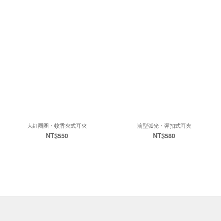
大紅圈圈・蚊香夾式耳夾
滴型弧光・彈扣式耳夾
NT$550
NT$580