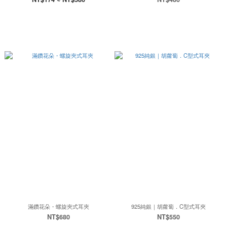
滿鑽花朵・螺旋夾式耳夾
925純銀｜胡蘿蔔．C型式耳夾
NT$680
NT$550