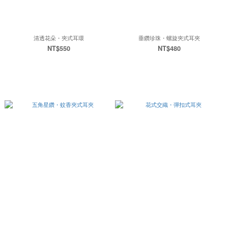
清透花朵・夾式耳環
垂鑽珍珠・螺旋夾式耳夾
NT$550
NT$480