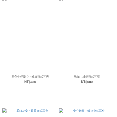
雙色牛仔愛心・螺旋夾式耳夾
珠光．純鋼夾式耳環
NT$480
NT$680