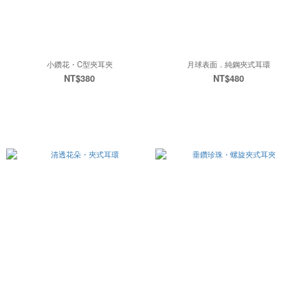
小鑽花・C型夾耳夾
月球表面．純鋼夾式耳環
NT$380
NT$480