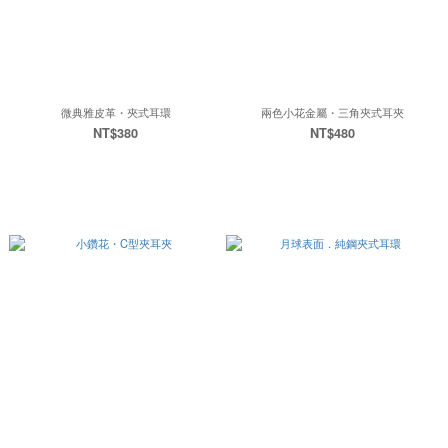
微典雅皮革・夾式耳環
兩色小花金屬・三角夾式耳夾
NT$380
NT$480