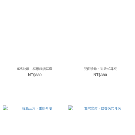
925純銀｜框形鑲鑽耳環
雙面珍珠・磁吸式耳夾
NT$880
NT$380