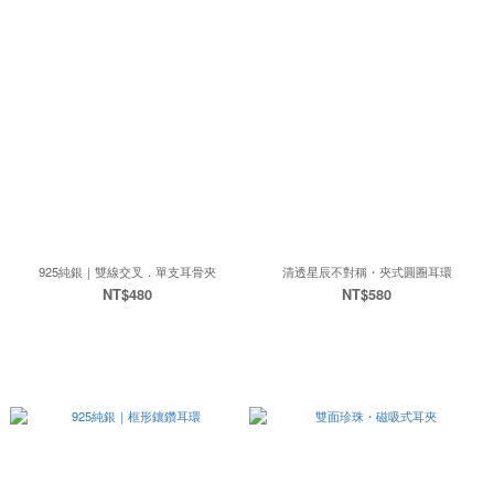
925純銀｜雙線交叉．單支耳骨夾
清透星辰不對稱・夾式圓圈耳環
NT$480
NT$580