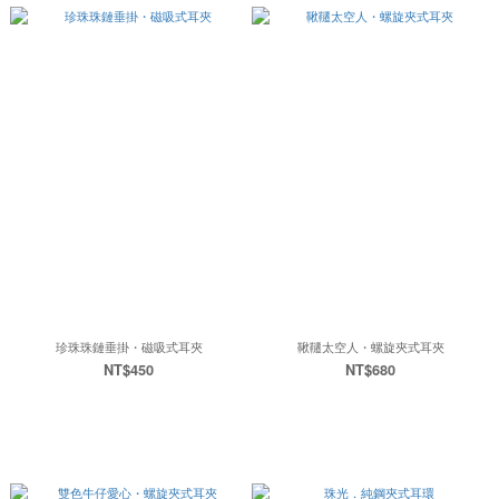
珍珠珠鏈垂掛・磁吸式耳夾
鞦韆太空人・螺旋夾式耳夾
NT$450
NT$680