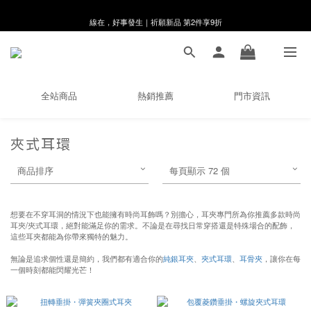
線在，好事發生｜祈願新品 第2件享9折
8月月初限定｜指定分類滿件88折！
🌸新會員限定🌸註冊送$100購物金
8月月初限定｜指定分類滿件88折！
全站商品
熱銷推薦
門市資訊
夾式耳環
商品排序
每頁顯示 72 個
想要在不穿耳洞的情況下也能擁有時尚耳飾嗎？別擔心，耳夾專門所為你推薦多款時尚
耳夾/夾式耳環，絕對能滿足你的需求。不論是在尋找日常穿搭還是特殊場合的配飾，
這些耳夾都能為你帶來獨特的魅力。
無論是追求個性還是簡約，我們都有適合你的
純銀耳夾
、
夾式耳環
、
耳骨夾
，讓你在每
一個時刻都能閃耀光芒！