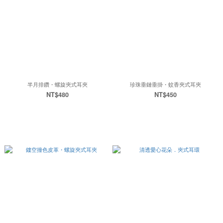
半月排鑽・螺旋夾式耳夾
珍珠垂鏈垂掛・蚊香夾式耳夾
NT$480
NT$450