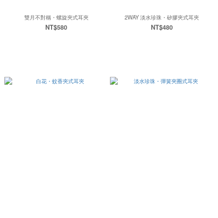
雙月不對稱・螺旋夾式耳夾
2WAY 淡水珍珠・矽膠夾式耳夾
NT$580
NT$480