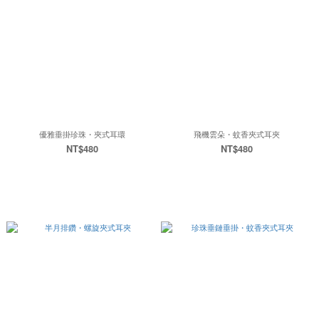
優雅垂掛珍珠・夾式耳環
飛機雲朵・蚊香夾式耳夾
NT$480
NT$480