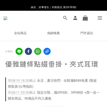
8月月初限定｜指定分類滿件88折！
🌸新會員限定🌸註冊送$100購物金
8月月初限定｜指定分類滿件88折！
全站商品
熱銷推薦
門市資訊
分享到
優雅鏈條點綴垂掛・夾式耳環
至
08/10 16:00
截止
全店，夏日快閃 - 全館滿$699免運 (限超
商取貨/台灣地區)
至
08/11 03:00
截止
指定分類，滿2件9折、3件88折 ※買一送一
聯名商品、特價品不列入優惠