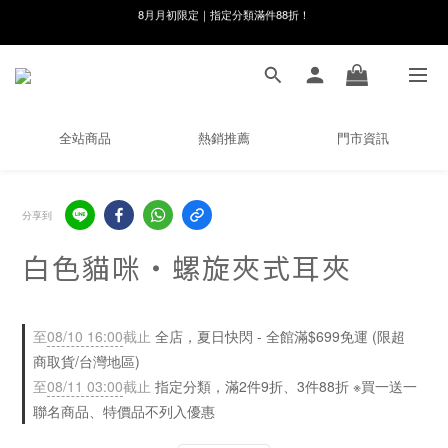
線在，好事發生｜祈願新品 第2件享9折
8月月初限定｜指定分類滿件88折！
🌸新會員限定🌸註冊送$100購物金
8月月初限定｜指定分類滿件88折！
全站商品
熱銷推薦
門市資訊
分享到
白色貓咪・螺旋夾式耳夾
至
08/10 16:00
截止
全店，夏日快閃 - 全館滿$699免運 (限超
商取貨/台灣地區)
至
08/11 03:00
截止
指定分類，滿2件9折、3件88折 ※買一送一
聯名商品、特價品不列入優惠