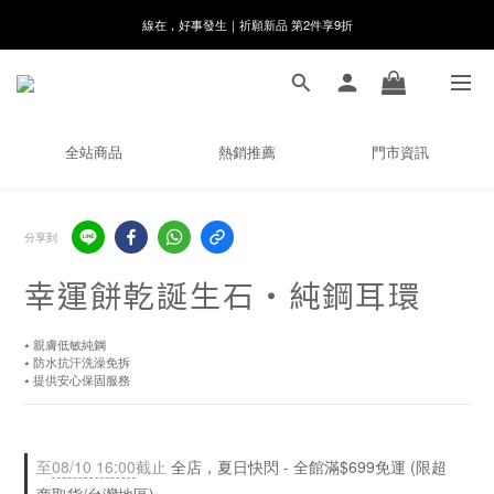
8月月初限定｜指定分類滿件88折！
🌸新會員限定🌸註冊送$100購物金
8月月初限定｜指定分類滿件88折！
全站商品
熱銷推薦
門市資訊
分享到
幸運餅乾誕生石・純鋼耳環
⭑ 親膚低敏純鋼
⭑ 防水抗汗洗澡免拆
⭑ 提供安心保固服務
至
08/10 16:00
截止
全店，夏日快閃 - 全館滿$699免運 (限超