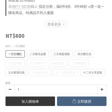
商取貨/台灣地區)
至
08/11 03:00
截止
指定分類，滿2件9折、3件88折 ※買一送一
聯名商品、特價品不列入優惠
查看更多
NT$680
款式
: 一月石榴紅
一月石榴紅
二月紫水晶紫
三月海藍寶藍
四月鑽石光
五月祖母綠
六月珍珠光
七月紅寶石
八月橄欖綠
九月藍寶石藍
十月蛋白石白
十一月托帕石黃
十二月土耳其藍
數量
加入購物車
立即購買