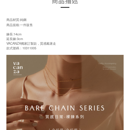
商品描述
商品材質:純鋼
商品規格:一件販售
鍊長:14cm
延長鍊:3cm
VACANZA獨家訂製款，質感戴著走
款式號碼：10311005