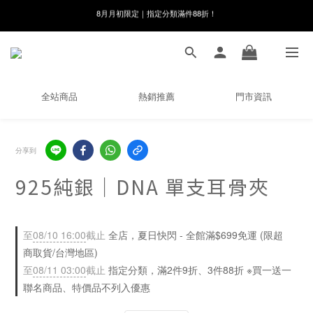
線在，好事發生｜祈願新品 第2件享9折
8月月初限定｜指定分類滿件88折！
🌸新會員限定🌸註冊送$100購物金
8月月初限定｜指定分類滿件88折！
全站商品
熱銷推薦
門市資訊
分享到
925純銀｜DNA 單支耳骨夾
至
08/10 16:00
截止
全店，夏日快閃 - 全館滿$699免運 (限超
商取貨/台灣地區)
至
08/11 03:00
截止
指定分類，滿2件9折、3件88折 ※買一送一
聯名商品、特價品不列入優惠