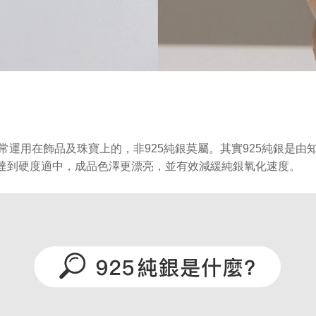
在飾品及珠寶上的，非925純銀莫屬。其實925純銀是由知名珠寶品牌T
品達到硬度適中，成品色澤更漂亮，並有效減緩純銀氧化速度。