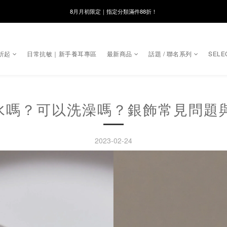
線在，好事發生｜祈願新品 第2件享9折
8月月初限定｜指定分類滿件88折！
🌸新會員限定🌸註冊送$100購物金
折起
日常抗敏｜新手養耳專區
最新商品
話題 / 聯名系列
SELE
8月月初限定｜指定分類滿件88折！
碰水嗎？可以洗澡嗎？銀飾常見問題與
2023-02-24