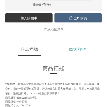
優惠價 NT$780
加入購物車
立即購買
加入追蹤清單
商品描述
顧客評價
商品描述
vacanza打造無耳洞女孩專屬祕境！【耳夾專門所】精選百款耳夾、夾式耳環、耳
骨夾。獨家一體成型夾式設計，舒適無侵入性且方便配戴，免打耳洞，永遠跟耳朵
發炎、過敏說拜拜，vacanza妝點自我不將就！
商品材質:低敏925純銀製品
商品規格:一件販售
商品尺寸:約1.3x1.2cm