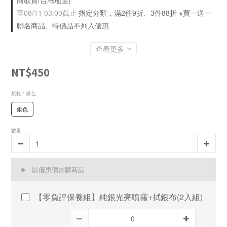
商取貨/台灣地區)
至
08/11 03:00
截止
指定分類，滿2件9折、3件88折 ※買一送一
聯名商品、特價品不列入優惠
查看更多
NT$450
規格
: 銀色
銀色
數量
以優惠價加購商品
【零負評保養組】純銀光亮噴霧+拭銀布(2入組)