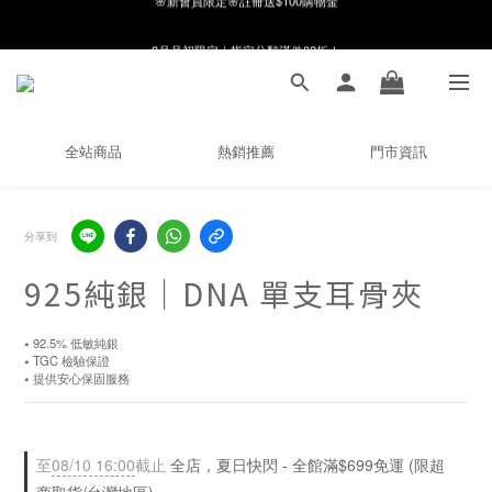
8月月初限定｜指定分類滿件88折！
8月月初限定｜指定分類滿件88折！
線在，好事發生｜祈願新品 第2件享9折
🌸新會員限定🌸註冊送$100購物金
全站商品
熱銷推薦
門市資訊
8月月初限定｜指定分類滿件88折！
分享到
925純銀｜DNA 單支耳骨夾
⭑ 92.5% 低敏純銀
⭑ TGC 檢驗保證
⭑ 提供安心保固服務
至
08/10 16:00
截止
全店，夏日快閃 - 全館滿$699免運 (限超