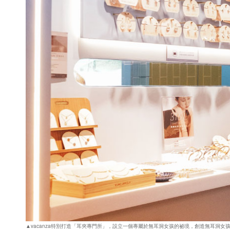
▲vacanza特別打造「耳夾專門所」，設立一個專屬於無耳洞女孩的祕境，創造無耳洞女