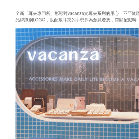
全新「耳夾專門所」彰顯對vacanza於耳夾系列的用心，不亞
品牌識別LOGO，以配戴耳夾的手勢作為創意發想，突顯配戴時