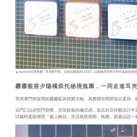
▲vacanza打造專屬「耳夾專門所」全新品牌識別LOGO，以配戴耳夾的手勢作為創意發
霾霧藍搭夕陽橘烘托秘境氛圍，一同走進耳
耳夾專門所採用的霧霾藍為視覺主軸，為整體空間營造出柔和、
店門口以拱型門迎賓，呈現探索的儀式感，並且於店外觀設計半透玻
試戴時更能感受「戴上飾品，生活就是假期」氛圍，跟著話語一起Cl