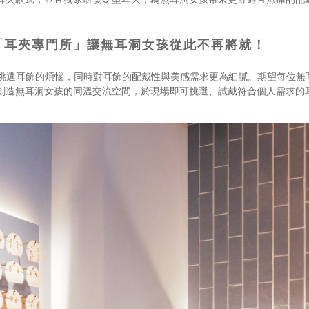
間「耳夾專門所」讓無耳洞女孩從此不再將就！
孩對於挑選耳飾的煩惱，同時對耳飾的配戴性與美感需求更為細膩。期望每位
造無耳洞女孩的同溫交流空間，於現場即可挑選、試戴符合個人需求的耳夾