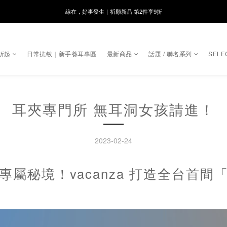
8月月初限定｜指定分類滿件88折！
🌸新會員限定🌸註冊送$100購物金
8月月初限定｜指定分類滿件88折！
折起
日常抗敏｜新手養耳專區
最新商品
話題 / 聯名系列
SELE
耳夾專門所 無耳洞女孩請進！
2023-02-24
專屬秘境！vacanza 打造全台首間