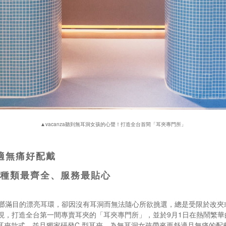
▲vacanza聽到無耳洞女孩的心聲！打造全台首間「耳夾專門所」
適無痛好配戴
多、種類最齊全、服務最貼心
瑯滿目的漂亮耳環，卻因沒有耳洞而無法隨心所欲挑選，總是受限於改夾或是
情展現，打造全台第一間專賣耳夾的「耳夾專門所」，並於9月1日在熱鬧繁
耳夾款式，並且獨家研發C 型耳夾，為無耳洞女孩帶來更舒適且無痛的配