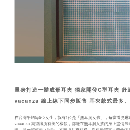
量身打造一體成形耳夾 獨家開發C型耳夾 舒
vacanza 線上線下同步販售 耳夾款式最
在台灣平均每5位女生，就有1位是「無耳洞女孩」，每當看見琳
vacanza 期望讓所有美的樣貌，都能在無耳洞女孩的身上盡
環，以一體成形之設計、不破壞耳夾結構，提供最豐富且齊全的