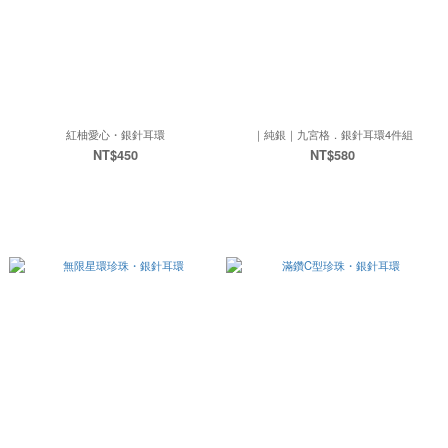
紅柚愛心・銀針耳環
｜純銀｜九宮格．銀針耳環4件組
NT$450
NT$580