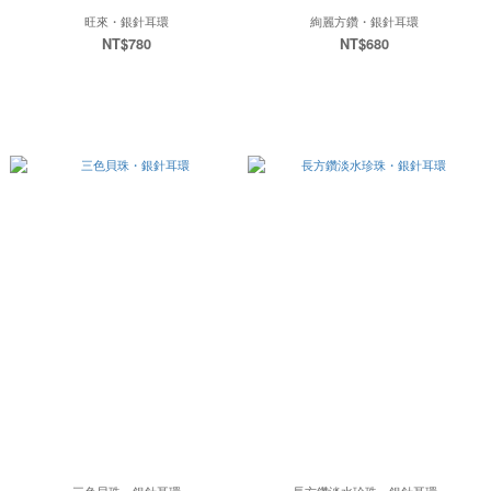
旺來・銀針耳環
絢麗方鑽・銀針耳環
NT$780
NT$680