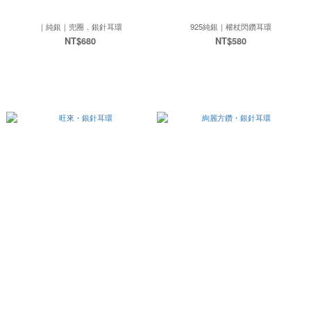
｜純銀｜兜圈．銀針耳環
925純銀｜權杖閃鑽耳環
NT$680
NT$580