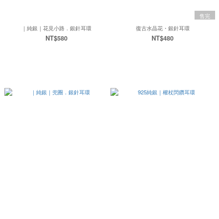
售完
｜純銀｜花見小路．銀針耳環
復古水晶花・銀針耳環
NT$580
NT$480