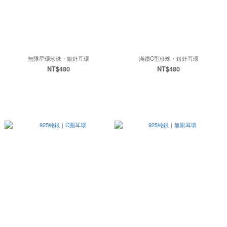
無限星環珍珠・銀針耳環
滿鑽C型珍珠・銀針耳環
NT$480
NT$480