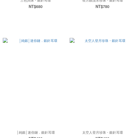
三色貝珠・銀針耳環
長方鑽淡水珍珠・銀針耳環
NT$680
NT$780
│純銀│迷你鏈．銀針耳環
太空人登月珍珠・銀針耳環