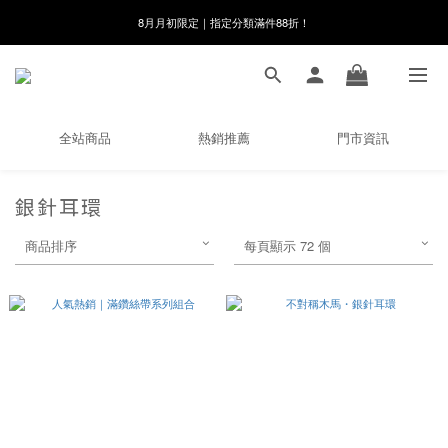
8月月初限定｜指定分類滿件88折！
8月月初限定｜指定分類滿件88折！
線在，好事發生｜祈願新品 第2件享9折
🌸新會員限定🌸註冊送$100購物金
全站商品
熱銷推薦
門市資訊
8月月初限定｜指定分類滿件88折！
銀針耳環
商品排序
每頁顯示 72 個