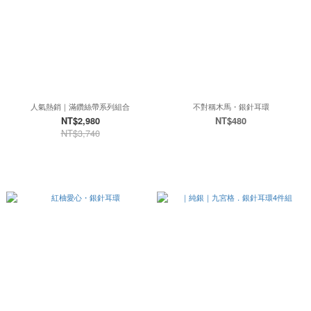
人氣熱銷｜滿鑽絲帶系列組合
不對稱木馬・銀針耳環
NT$2,980
NT$480
NT$3,740