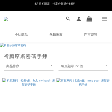
8月月初限定｜指定分類滿件88折！
8月月初限定｜指定分類滿件88折！
線在，好事發生｜祈願新品 第2件享9折
🌸新會員限定🌸註冊送$100購物金
全站商品
熱銷推薦
門市資訊
8月月初限定｜指定分類滿件88折！
祈願摩斯密碼手鍊
商品排序
每頁顯示 72 個