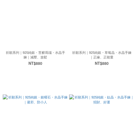
祈願系列｜925純銀・苔癬瑪瑙・水晶手
祈願系列｜925純銀・草莓晶・水晶手鍊
鍊｜減壓、放鬆
｜正緣、正能量
NT$880
NT$880