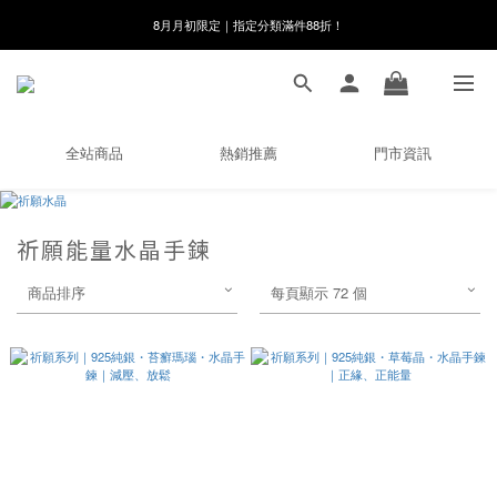
8月月初限定｜指定分類滿件88折！
8月月初限定｜指定分類滿件88折！
線在，好事發生｜祈願新品 第2件享9折
🌸新會員限定🌸註冊送$100購物金
全站商品
熱銷推薦
門市資訊
8月月初限定｜指定分類滿件88折！
祈願能量水晶手鍊
商品排序
每頁顯示 72 個