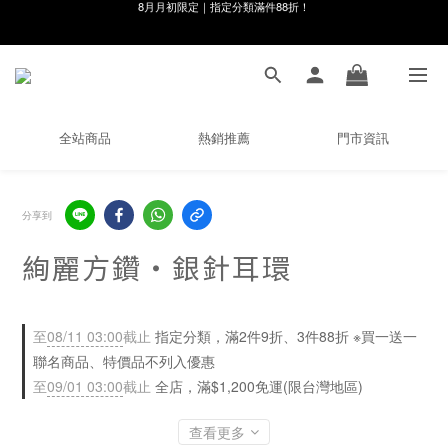
線在，好事發生｜祈願新品 第2件享9折
8月月初限定｜指定分類滿件88折！
🌸新會員限定🌸註冊送$100購物金
8月月初限定｜指定分類滿件88折！
全站商品
熱銷推薦
門市資訊
分享到
絢麗方鑽・銀針耳環
至
08/11 03:00
截止
指定分類，滿2件9折、3件88折 ※買一送一
聯名商品、特價品不列入優惠
至
09/01 03:00
截止
全店，滿$1,200免運(限台灣地區)
查看更多